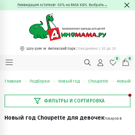
Ликвидация остатков! -50% на BASK KIDS. Выбрать→
Шоу-рум:
м. Филевский парк
| Ежедневно c 10 до 20
0
0
Главная
Подборки
Новый год
Choupette
Новый го
ФИЛЬТРЫ И СОРТИРОВКА
Новый год Choupette для девочек
Товаров:
6