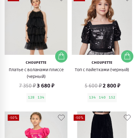
CHOUPETTE
CHOUPETTE
Платье с воланами плиссе
Топ с пайетками (черный)
(черный)
7 350 ₽
3 680 ₽
5 600 ₽
2 800 ₽
128
134
134
140
152
-50%
-50%