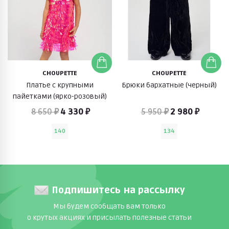
CHOUPETTE
CHOUPETTE
Платье с крупными
Брюки бархатные (черный)
пайетками (ярко-розовый)
8 650 ₽
4 330 ₽
5 950 ₽
2 980 ₽
140
134
Подпишитесь на рассылку
Мы будем сообщать вам только
о крутых акциях и присылать полезные статьи