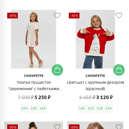
-30%
-30%
CHOUPETTE
CHOUPETTE
Платье пушистое
Свитшот с крупным декором
"Церемония" с пайетками
(красный)
(экрю)
7 500 ₽
5 250 ₽
4 450 ₽
3 120 ₽
104
110
116
116
122
128
134
-50%
-50%