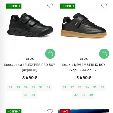
НОВИНКА
НОВИНКА
GEOX
GEOX
Кроссовки J FLEXYPER PRO BOY
Кеды J NEW EMBERLIX BOY
(чёрный)
(чёрный/белый)
8 490 ₽
5 490 ₽
32
33
34
35
36
37
31
32
33
34
35
36
38
39
37
38
39
НОВИНКА
-40%