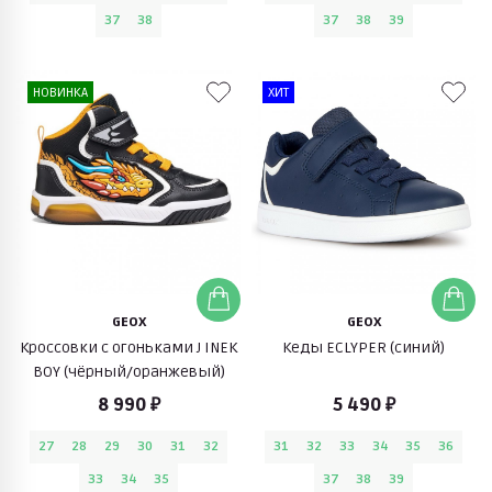
37
38
37
38
39
НОВИНКА
ХИТ
GEOX
GEOX
Кроссовки с огоньками J INEK
Кеды ECLYPER (синий)
BOY (чёрный/оранжевый)
8 990 ₽
5 490 ₽
27
28
29
30
31
32
31
32
33
34
35
36
33
34
35
37
38
39