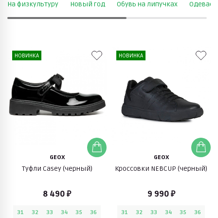
На физкультуру
Новый год
Обувь на липучках
Одеваем
НОВИНКА
НОВИНКА
GEOX
GEOX
Туфли Casey (черный)
Кроссовки NEBCUP (черный)
8 490 ₽
9 990 ₽
31
32
33
34
35
36
31
32
33
34
35
36