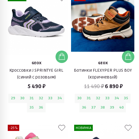
GEOX
GEOX
Кроссовки J SPRINTYE GIRL
Ботинки FLEXYPER PLUS BOY
(синий с розовым)
(коричневый)
5 490 ₽
11 490 ₽
6 890 ₽
29
30
31
32
33
34
30
31
32
33
34
35
35
36
36
37
38
39
40
-25%
НОВИНКА