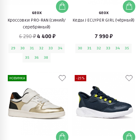
GEOX
GEOX
Кроссовки PRO-RAN (синий/
Кеды J ECLYPER GIRL (чёрный)
серебряный)
6 290 ₽
4 400 ₽
7 990 ₽
29
30
31
32
33
34
30
31
32
33
34
35
35
36
38
НОВИНКА
-25%