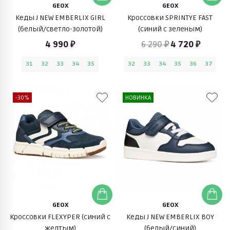
GEOX
GEOX
Кеды J NEW EMBERLIX GIRL
Кроссовки SPRINTYE FAST
(белый/светло-золотой)
(синий с зеленым)
4 990 ₽
6 290 ₽
4 720 ₽
31
32
33
34
35
32
33
34
35
36
37
-30%
НОВИНКА
GEOX
GEOX
Кроссовки FLEXYPER (синий с
Кеды J NEW EMBERLIX BOY
желтым)
(белый/синий)