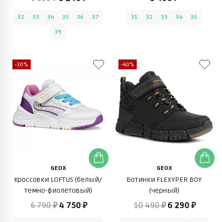
32
33
34
35
36
37
31
32
33
34
35
39
-30%
-40%
GEOX
GEOX
Кроссовки LOFTUS (белый/
Ботинки FLEXYPER BOY
темно-фиолетовый)
(черный)
6 790 ₽
4 750 ₽
10 490 ₽
6 290 ₽