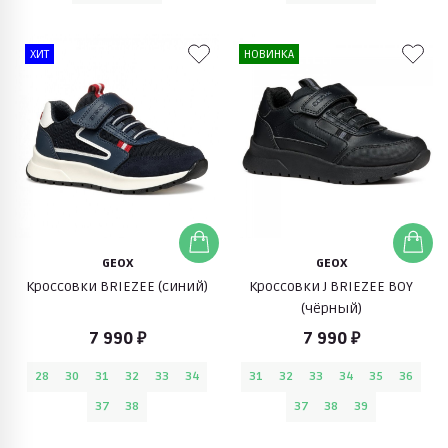
ХИТ
НОВИНКА
GEOX
GEOX
Кроссовки BRIEZEE (синий)
Кроссовки J BRIEZEE BOY
(чёрный)
7 990 ₽
7 990 ₽
28
30
31
32
33
34
31
32
33
34
35
36
37
38
37
38
39