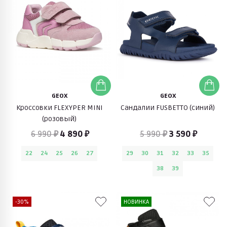
GEOX
GEOX
Кроссовки FLEXYPER MINI
Сандалии FUSBETTO (синий)
(розовый)
6 990 ₽
4 890 ₽
5 990 ₽
3 590 ₽
22
24
25
26
27
29
30
31
32
33
35
38
39
-30%
НОВИНКА