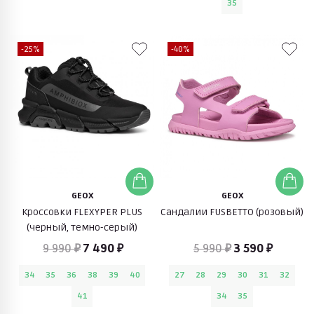
35
-25%
-40%
GEOX
GEOX
Кроссовки FLEXYPER PLUS
Сандалии FUSBETTO (розовый)
(черный, темно-серый)
9 990 ₽
7 490 ₽
5 990 ₽
3 590 ₽
34
35
36
38
39
40
27
28
29
30
31
32
41
34
35