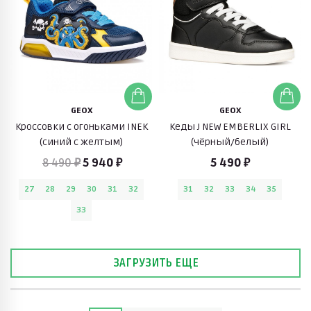
GEOX
GEOX
Кроссовки с огоньками INEK
Кеды J NEW EMBERLIX GIRL
(синий с желтым)
(чёрный/белый)
8 490 ₽
5 940 ₽
5 490 ₽
27
28
29
30
31
32
31
32
33
34
35
33
ЗАГРУЗИТЬ ЕЩЕ