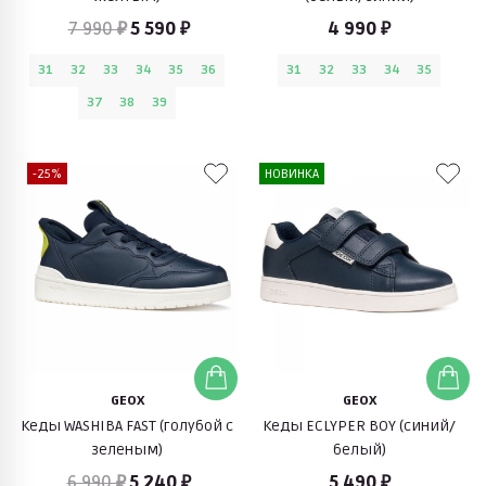
7 990 ₽
5 590 ₽
4 990 ₽
31
32
33
34
35
36
31
32
33
34
35
37
38
39
-25%
НОВИНКА
GEOX
GEOX
Кеды WASHIBA FAST (голубой с
Кеды ECLYPER BOY (синий/
зеленым)
белый)
6 990 ₽
5 240 ₽
5 490 ₽