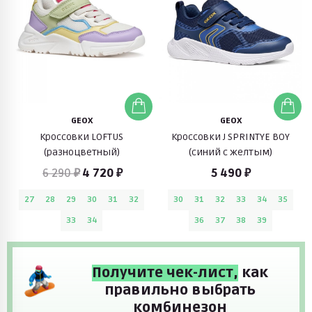
GEOX
GEOX
Кроссовки LOFTUS
Кроссовки J SPRINTYE BOY
(разноцветный)
(синий с желтым)
6 290 ₽
4 720 ₽
5 490 ₽
27
28
29
30
31
32
30
31
32
33
34
35
33
34
36
37
38
39
Получите чек-лист,
как
правильно выбрать
комбинезон