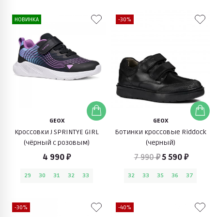
НОВИНКА
-30%
GEOX
GEOX
Кроссовки J SPRINTYE GIRL
Ботинки кроссовые Riddock
(чёрный с розовым)
(черный)
4 990 ₽
7 990 ₽
5 590 ₽
29
30
31
32
33
32
33
35
36
37
-30%
-40%