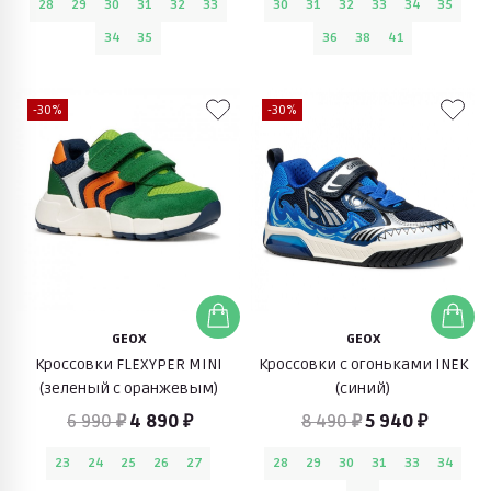
28
29
30
31
32
33
30
31
32
33
34
35
34
35
36
38
41
-30%
-30%
GEOX
GEOX
Кроссовки FLEXYPER MINI
Кроссовки с огоньками INEK
(зеленый с оранжевым)
(синий)
6 990 ₽
4 890 ₽
8 490 ₽
5 940 ₽
23
24
25
26
27
28
29
30
31
33
34