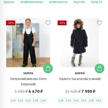
Брюки
Комбинезоны
Комплекты
Куртки
Пальто
-20%
-30%
HUPPA
HUPPA
Полукомбинезон Flinn
Пальто Yacaranda (синий)
(черный)
5 590 ₽
4 470 ₽
11 420 ₽
7 990 ₽
110
116
122
128
140
128
140
146
152
158
164