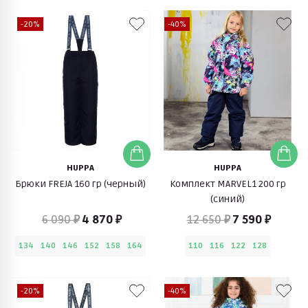
-20%
-40%
HUPPA
HUPPA
Брюки FREJA 160 гр (черный)
Комплект MARVEL1 200 гр
(синий)
6 090 ₽
4 870 ₽
12 650 ₽
7 590 ₽
134
140
146
152
158
164
110
116
122
128
-20%
-40%