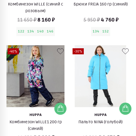
Комбинезон WILLE (синий с
Брюки FREJA 160 гр (синий)
розовым)
11 650 ₽
8 160 ₽
5 950 ₽
4 760 ₽
122
134
140
146
134
152
-40%
-30%
HUPPA
HUPPA
Комбинезон WILLE1 200 гр
Пальто NINA (голубой)
(синий)