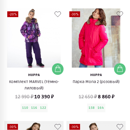
-20%
-30%
HUPPA
HUPPA
Комплект MARVEL (тёмно-
Парка Mona 2 (розовый)
лилoвый)
12 990 ₽
10 390 ₽
12 650 ₽
8 860 ₽
110
116
122
158
164
-30%
-30%