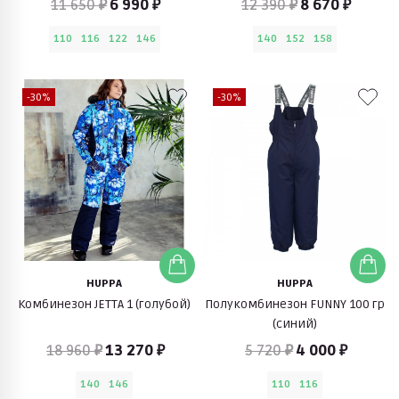
11 650 ₽
6 990 ₽
12 390 ₽
8 670 ₽
110
116
122
146
140
152
158
-30%
-30%
HUPPA
HUPPA
Комбинезон JETTA 1 (голубой)
Полукомбинезон FUNNY 100 гр
(синий)
18 960 ₽
13 270 ₽
5 720 ₽
4 000 ₽
140
146
110
116