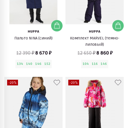
HUPPA
HUPPA
Пальто NINA (синий)
Комплект MARVEL (темно-
лиловый)
12 390 ₽
8 670 ₽
12 650 ₽
8 860 ₽
134
140
146
152
104
116
146
-20%
-20%