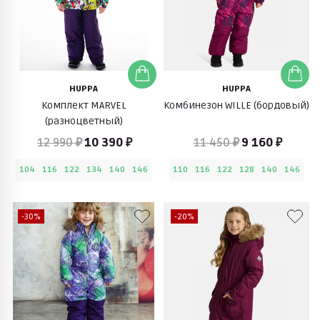
HUPPA
HUPPA
Комплект MARVEL
Комбинезон WILLE (бордовый)
(разноцветный)
12 990 ₽
10 390 ₽
11 450 ₽
9 160 ₽
104
116
122
134
140
146
110
116
122
128
140
146
-30%
-20%