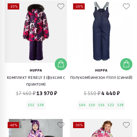
-20%
-20%
HUPPA
HUPPA
Комплект RENELY 3 (фуксия с
Полукомбинезон Flinn (синий)
принтом)
17 460 ₽
13 970 ₽
5 550 ₽
4 440 ₽
152
158
104
110
116
122
128
-40%
-30%