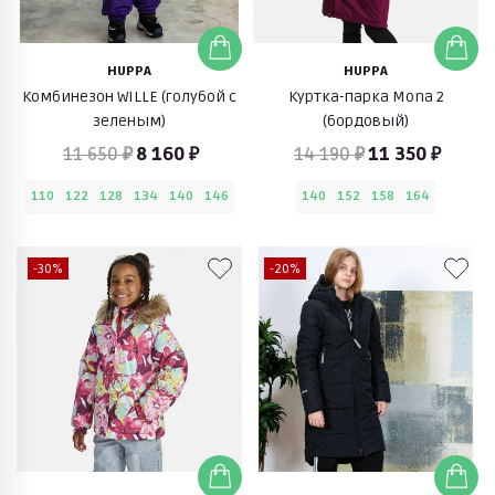
HUPPA
HUPPA
Комбинезон WILLE (голубой с
Куртка-парка Mona 2
зеленым)
(бордовый)
11 650 ₽
8 160 ₽
14 190 ₽
11 350 ₽
110
122
128
134
140
146
140
152
158
164
-30%
-20%