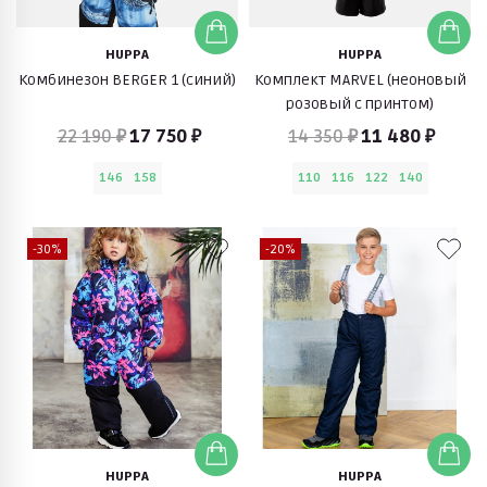
HUPPA
HUPPA
Комбинезон BERGER 1 (синий)
Комплект MARVEL (неоновый
розовый с принтом)
22 190 ₽
17 750 ₽
14 350 ₽
11 480 ₽
146
158
110
116
122
140
-30%
-20%
HUPPA
HUPPA