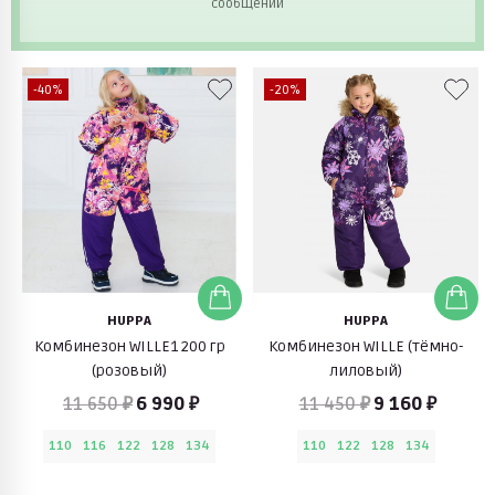
сообщений
-40%
-20%
HUPPA
HUPPA
Комбинезон WILLE1 200 гр
Комбинезон WILLE (тёмно-
(розовый)
лилoвый)
11 650 ₽
6 990 ₽
11 450 ₽
9 160 ₽
110
116
122
128
134
110
122
128
134