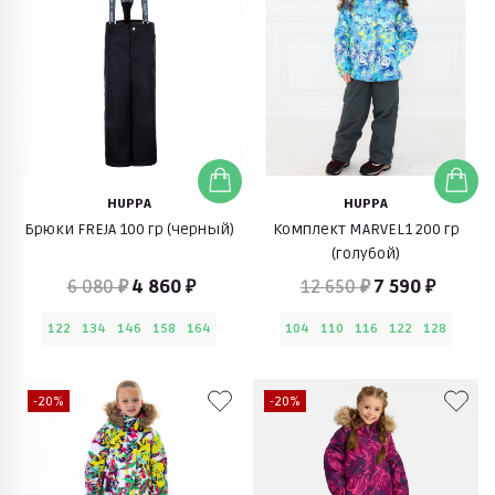
HUPPA
HUPPA
Брюки FREJA 100 гр (черный)
Комплект MARVEL1 200 гр
(голубой)
6 080 ₽
4 860 ₽
12 650 ₽
7 590 ₽
122
134
146
158
164
104
110
116
122
128
-20%
-20%