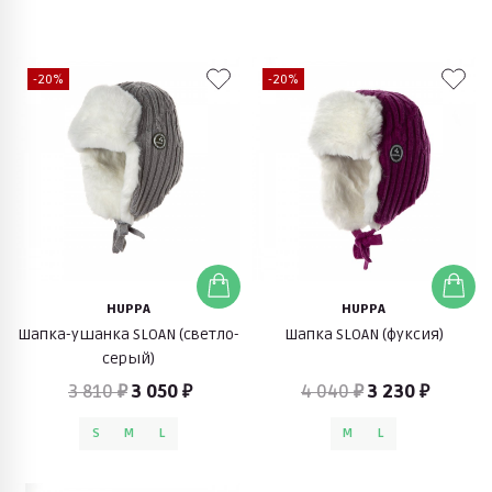
-20%
-20%
HUPPA
HUPPA
Шапка-ушанка SLOAN (светло-
Шапка SLOAN (фуксия)
серый)
3 810 ₽
3 050 ₽
4 040 ₽
3 230 ₽
S
M
L
M
L