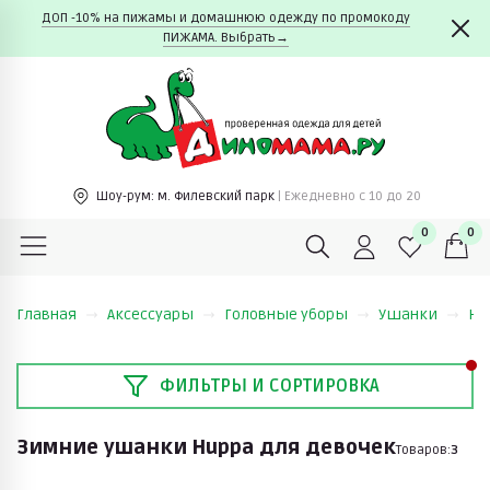
ДОП -10% на пижамы и домашнюю одежду по промокоду
ПИЖАМА. Выбрать→
Шоу-рум:
м. Филевский парк
| Ежедневно c 10 до 20
0
0
Главная
Аксессуары
Головные уборы
Ушанки
Hu
ФИЛЬТРЫ И СОРТИРОВКА
Зимние ушанки Huppa для девочек
Товаров:
3