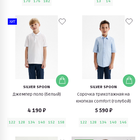
170
176
182
13
14
ХИТ
SILVER SPOON
SILVER SPOON
Джемпер поло (белый)
Сорочка трикотажная на
кнопках comfort (голубой)
4 190 ₽
5 590 ₽
122
128
134
140
152
158
122
128
134
140
146