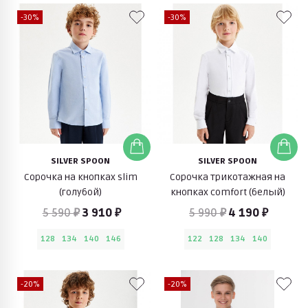
-30%
-30%
SILVER SPOON
SILVER SPOON
Сорочка на кнопках slim
Сорочка трикотажная на
(голубой)
кнопках comfort (белый)
5 590 ₽
3 910 ₽
5 990 ₽
4 190 ₽
128
134
140
146
122
128
134
140
-20%
-20%