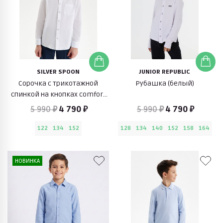
SILVER SPOON
JUNIOR REPUBLIC
Сорочка с трикотажной
Рубашка (белый)
спинкой на кнопках comfort
(белый структурный)
5 990 ₽
4 790 ₽
5 990 ₽
4 790 ₽
122
134
152
128
134
140
152
158
164
НОВИНКА