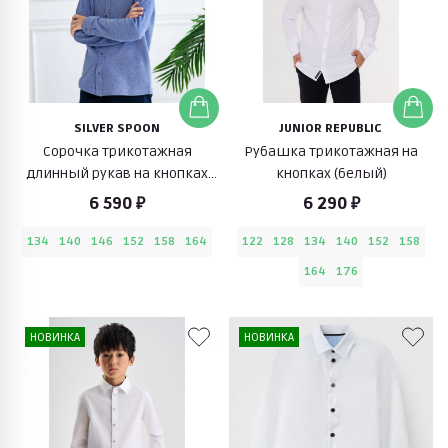
SILVER SPOON
JUNIOR REPUBLIC
Сорочка трикотажная
Рубашка трикотажная на
длинный рукав на кнопках
кнопках (белый)
комфорт (синий)
6 590 ₽
6 290 ₽
134
140
146
152
158
164
122
128
134
140
152
158
164
176
НОВИНКА
НОВИНКА