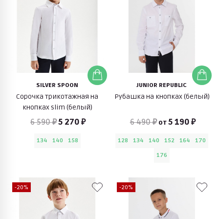
SILVER SPOON
JUNIOR REPUBLIC
Сорочка трикотажная на
Рубашка на кнопках (белый)
кнопках slim (белый)
6 590 ₽
5 270 ₽
6 490 ₽
5 190 ₽
от
134
140
158
128
134
140
152
164
170
176
-20%
-20%