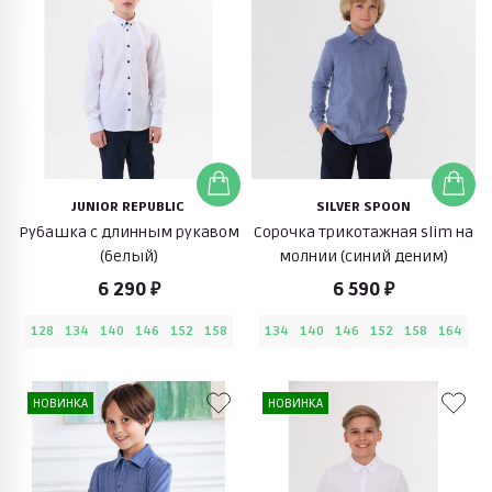
JUNIOR REPUBLIC
SILVER SPOON
Рубашка с длинным рукавом
Сорочка трикотажная slim на
(белый)
молнии (синий деним)
6 290 ₽
6 590 ₽
128
134
140
146
152
158
134
140
146
152
158
164
НОВИНКА
НОВИНКА