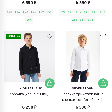
комфорт (белый)
6 590 ₽
4 590 ₽
128
134
140
146
152
158
122
128
134
140
146
152
164
158
164
176
НОВИНКА
JUNIOR REPUBLIC
SILVER SPOON
Cорочка (черно-синий)
Сорочка трикотажная на
кнопках comfort (белый)
6 290 ₽
6 590 ₽