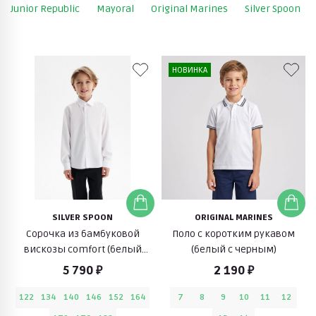
Junior Republic
Mayoral
Original Marines
Silver Spoon
НОВИНКА
SILVER SPOON
ORIGINAL MARINES
Сорочка из бамбуковой
Поло с коротким рукавом
вискозы comfort (белый
(белый с черным)
жаккард в полоску)
5 790 ₽
2 190 ₽
122
134
140
146
152
164
7
8
9
10
11
12