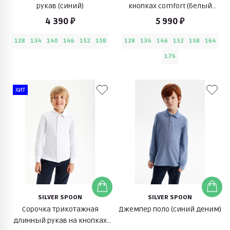
рукав (синий)
кнопках comfort (белый
ромбик)
4 390 ₽
5 990 ₽
128
134
140
146
152
158
128
134
146
152
158
164
176
ХИТ
SILVER SPOON
SILVER SPOON
Сорочка трикотажная
Джемпер поло (синий деним)
длинный рукав на кнопках