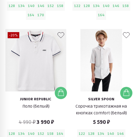
128
134
140
146
152
158
122
128
134
140
146
158
164
170
164
-20%
JUNIOR REPUBLIC
SILVER SPOON
Поло (белый)
Сорочка трикотажная на
кнопках comfort (белый)
4 990 ₽
3 990 ₽
5 590 ₽
128
134
140
152
158
164
122
128
134
140
146