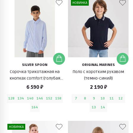
НОВИНКА
SILVER SPOON
ORIGINAL MARINES
Сорочка трикотажная на
Поло с коротким рукавом
кнопках comfort (голубая
(темно-синий)
клетка)
6 590 ₽
2 190 ₽
128
134
140
146
152
158
7
8
9
10
11
12
164
13
14
НОВИНКА