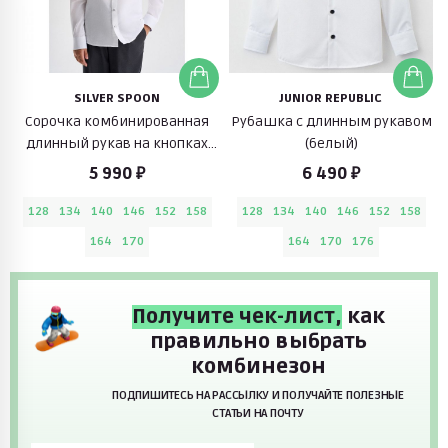
SILVER SPOON
JUNIOR REPUBLIC
Сорочка комбинированная
Рубашка с длинным рукавом
длинный рукав на кнопках
(белый)
комфорт (белый)
5 990 ₽
6 490 ₽
128
134
140
146
152
158
128
134
140
146
152
158
164
170
164
170
176
Получите чек-лист,
как
правильно выбрать
комбинезон
ПОДПИШИТЕСЬ НА РАССЫЛКУ И ПОЛУЧАЙТЕ ПОЛЕЗНЫЕ
СТАТЬИ НА ПОЧТУ