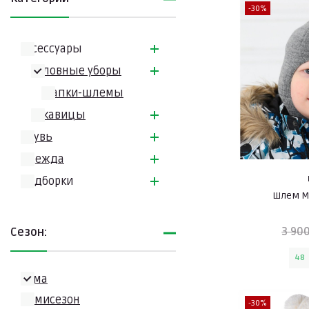
-30%
Аксессуары
Головные уборы
Шапки-шлемы
Рукавицы
Обувь
Одежда
Подборки
Шлем M
3 900
Сезон:
48
Зима
Демисезон
-30%