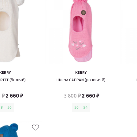
KERRY
KERRY
RITT (белый)
Шлем CAERAN (розовый)
 ₽
2 660 ₽
3 800 ₽
2 660 ₽
48
50
50
54