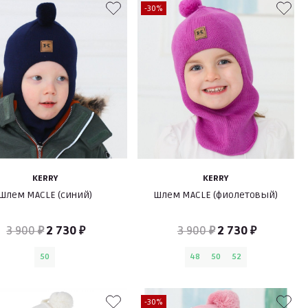
-30%
KERRY
KERRY
Шлем MACLE (синий)
Шлем MACLE (фиолетовый)
3 900 ₽
2 730 ₽
3 900 ₽
2 730 ₽
50
48
50
52
-30%