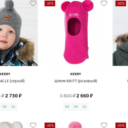
-30%
-30%
KERRY
KERRY
ACLE (серый)
Шлем BRITT (розовый)
 ₽
2 730 ₽
3 800 ₽
2 660 ₽
50
52
48
50
52
-30%
-30%