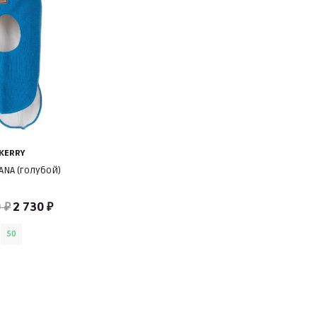
KERRY
NA (голубой)
 ₽
2 730 ₽
50