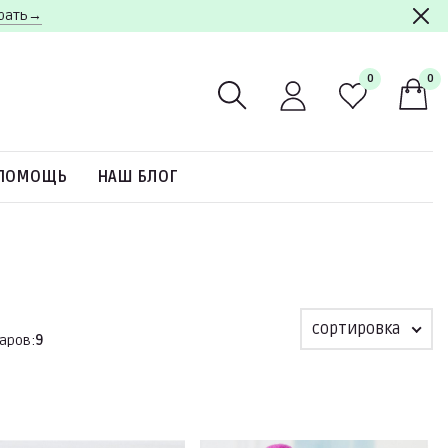
брать→
0
0
ПОМОЩЬ
НАШ БЛОГ
сортировка
аров:
9