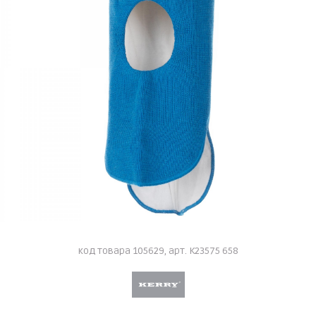
код товара 105629, арт. K23575 658