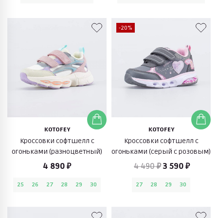
-20%
KOTOFEY
KOTOFEY
Кроссовки софтшелл с
Кроссовки софтшелл с
огоньками (разноцветный)
огоньками (серый с розовым)
4 890 ₽
4 490 ₽
3 590 ₽
25
26
27
28
29
30
27
28
29
30