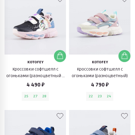
KOTOFEY
KOTOFEY
Кроссовки софтшелл с
Кроссовки софтшелл с
огоньками (разноцветный с
огоньками (разноцветный)
единорогом)
4 490 ₽
4 790 ₽
25
27
28
22
23
24