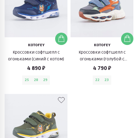
KOTOFEY
KOTOFEY
Кроссовки софтшелл с
Кроссовки софтшелл с
огоньками (синий с котом)
огоньками (голубой с
оранжевым)
4 890 ₽
4 790 ₽
25
28
29
22
23