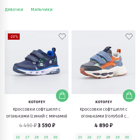
Девочки
Мальчики
-20%
KOTOFEY
KOTOFEY
Кроссовки софтшелл с
Кроссовки софтшелл с
огоньками (синий с мячами)
огоньками (голубой с
оранжевым)
4 490 ₽
3 590 ₽
4 890 ₽
26
27
28
29
30
25
26
27
28
29
30