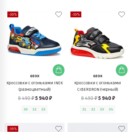
-30%
-30%
GEOX
GEOX
Кроссовки с огоньками INEK
Кроссовки с огоньками
(разноцветный)
CIBERDRON (черный)
8 490 ₽
5 940 ₽
8 490 ₽
5 940 ₽
30
32
33
31
32
33
34
-30%