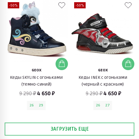
-50%
-50%
GEOX
GEOX
Кеды SKYLIN с огоньками
Кеды INEK с огоньками
(темно-синий)
(черный с красным)
9 290 ₽
4 650 ₽
9 290 ₽
4 650 ₽
26
29
26
27
ЗАГРУЗИТЬ ЕЩЕ