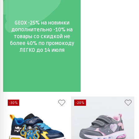
GEOX -25% на новинки
дополнительно -10% на
товары со скидкой не
более 40% по промокоду
ЛЕГКО до 14 июля
-30%
-20%