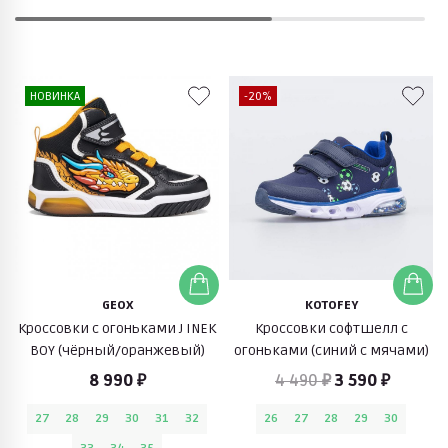
НОВИНКА
-20%
GEOX
KOTOFEY
Кроссовки с огоньками J INEK
Кроссовки софтшелл с
BOY (чёрный/оранжевый)
огоньками (синий с мячами)
8 990 ₽
4 490 ₽
3 590 ₽
27
28
29
30
31
32
26
27
28
29
30