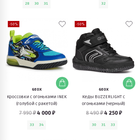
28
30
31
32
-50%
-50%
GEOX
GEOX
Кроссовки с огоньками INEK
Кеды BUZZERLIGHT с
(голубой с ракетой)
огоньками (черный)
7 990 ₽
4 000 ₽
8 490 ₽
4 250 ₽
33
34
30
31
33