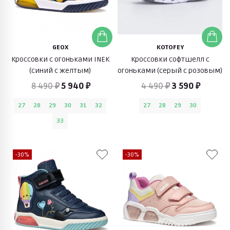
GEOX
KOTOFEY
Кроссовки с огоньками INEK
Кроссовки софтшелл с
(синий с желтым)
огоньками (серый с розовым)
8 490 ₽
5 940 ₽
4 490 ₽
3 590 ₽
27
28
29
30
31
32
27
28
29
30
33
-30%
-30%