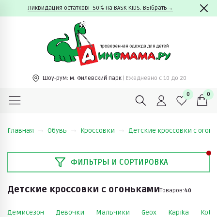
Ликвидация остатков! -50% на BASK KIDS. Выбрать→
Шоу-рум:
м. Филевский парк
| Ежедневно c 10 до 20
0
0
Главная
Обувь
Кроссовки
Детские кроссовки с огон
ФИЛЬТРЫ И СОРТИРОВКА
Детские кроссовки с огоньками
Товаров:
40
Демисезон
Девочки
Мальчики
Geox
Kapika
Koto