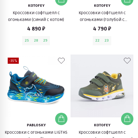
KOTOFEY
KOTOFEY
Кроссовки софтшелл с
Кроссовки софтшелл с
огоньками (синий с котом)
огоньками (голубой с
оранжевым)
4 890 ₽
4 790 ₽
25
28
29
22
23
-35%
PABLOSKY
KOTOFEY
Кроссовки с огоньками LIGTHS
Кроссовки софтшелл с