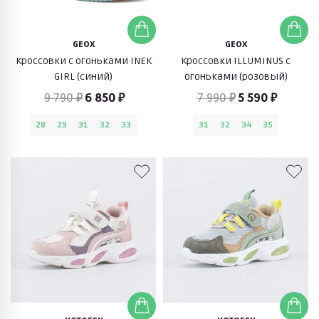
GEOX
GEOX
Кроссовки с огоньками INEK
Кроссовки ILLUMINUS с
GIRL (синий)
огоньками (розовый)
9 790 ₽
6 850 ₽
7 990 ₽
5 590 ₽
28
29
31
32
33
31
32
34
35