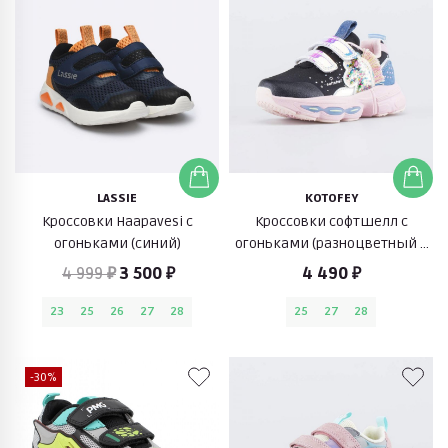
LASSIE
KOTOFEY
Кроссовки Haapavesi с
Кроссовки софтшелл с
огоньками (синий)
огоньками (разноцветный с
единорогом)
4 999 ₽
3 500 ₽
4 490 ₽
23
25
26
27
28
25
27
28
-30%