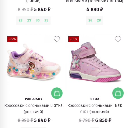
(синий)
огоньками (зеленый с котом)
8 990 ₽
5 840 ₽
4 890 ₽
28
29
30
31
26
28
-35%
-30%
PABLOSKY
GEOX
Кроссовки с огоньками LIGTHS
Кроссовки с огоньками INEK
(розовый)
GIRL (розовый)
8 990 ₽
5 840 ₽
9 790 ₽
6 850 ₽