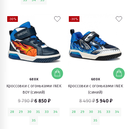
33
34
35
-30%
-30%
GEOX
GEOX
Кроссовки с огоньками INEK
Кроссовки с огоньками INEK
BOY (синий)
(синий)
9 790 ₽
6 850 ₽
8 490 ₽
5 940 ₽
28
29
30
31
33
34
28
29
30
31
33
34
35
35