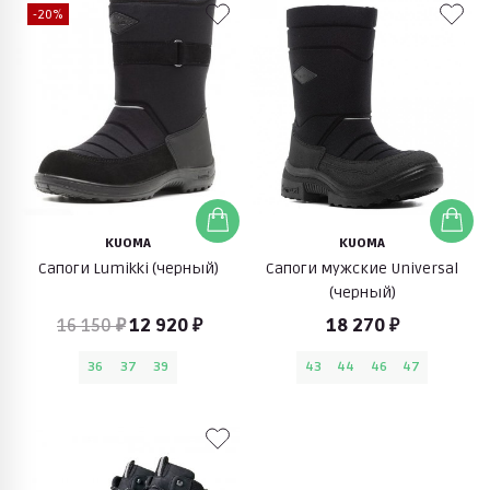
-20%
KUOMA
KUOMA
Сапоги Lumikki (черный)
Сапоги мужские Universal
(черный)
16 150 ₽
12 920 ₽
18 270 ₽
36
37
39
43
44
46
47