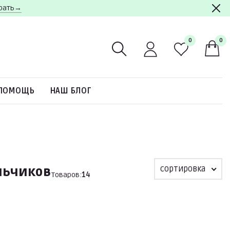
брать→
0
0
ПОМОЩЬ
НАШ БЛОГ
сортировка
льчиков
Товаров:
14