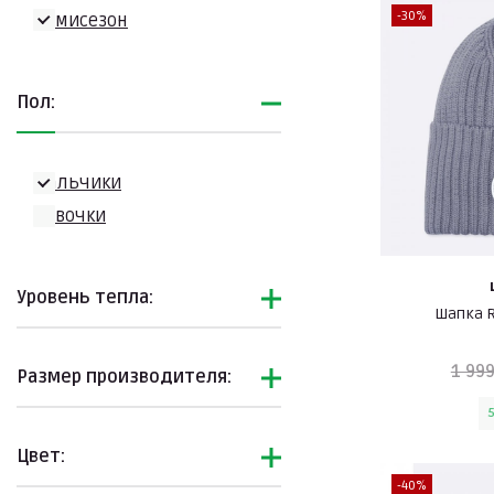
-30%
Демисезон
Пол:
Мальчики
Девочки
Уровень тепла:
Шапка R
1 999
Размер производителя:
Цвет:
-40%