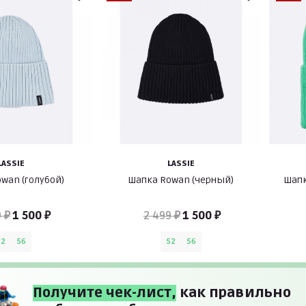
LASSIE
LASSIE
wan (голубой)
Шапка Rowan (черный)
Шапк
 ₽
1 500 ₽
2 499 ₽
1 500 ₽
52
56
52
56
Получите чек-лист,
как правильно