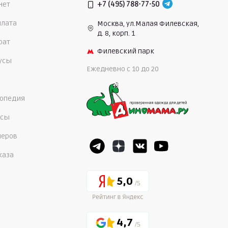
нет
+7 (495) 788-77-50
плата
Москва, ул.Малая Филевская,
д. 8, корп. 1
рат
Филевский парк
нусы
Ежедневно c 10 до 20
опедия
осы
меров
каза
5,0
4,7