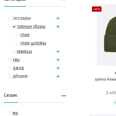
-40%
Аксессуары
Головные уборы
Шапки
Шапки-шлемы
Рукавицы
Обувь
Одежда
Подборки
Шапка Rowa
2 499
Сезон:
Зима