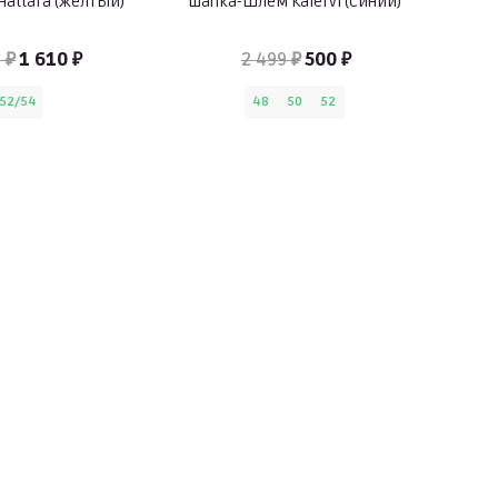
Hattara (желтый)
Шапка-шлем Kalervi (Синий)
 ₽
1 610 ₽
2 499 ₽
500 ₽
52/54
48
50
52