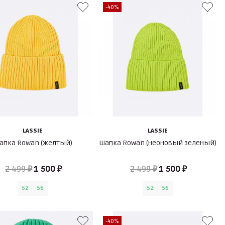
-40%
LASSIE
LASSIE
апка Rowan (желтый)
Шапка Rowan (неоновый зеленый)
2 499 ₽
1 500 ₽
2 499 ₽
1 500 ₽
52
56
52
56
-40%