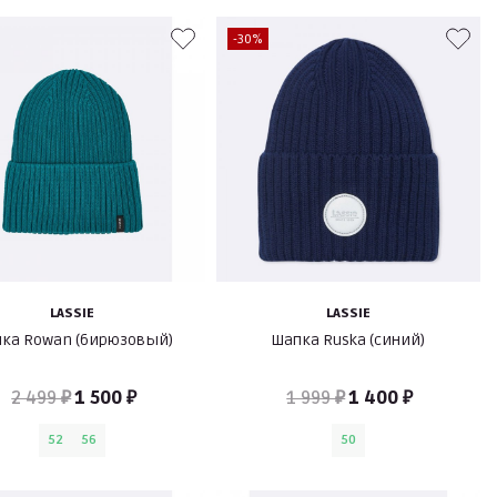
-30%
LASSIE
LASSIE
ка Rowan (бирюзовый)
Шапка Ruska (синий)
2 499 ₽
1 500 ₽
1 999 ₽
1 400 ₽
52
56
50