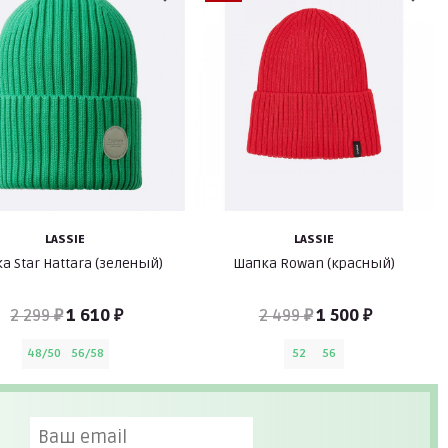
LASSIE
LASSIE
а Star Hattara (зеленый)
Шапка Rowan (красный)
2 299 ₽
1 610 ₽
2 499 ₽
1 500 ₽
48/50
56/58
52
56