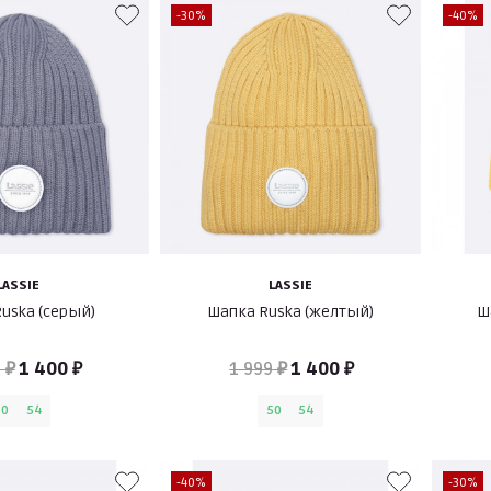
-30%
-40%
LASSIE
LASSIE
uska (серый)
Шапка Ruska (желтый)
Ш
 ₽
1 400 ₽
1 999 ₽
1 400 ₽
50
54
50
54
-40%
-30%