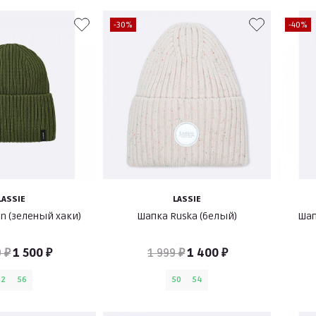
-30%
-40%
LASSIE
LASSIE
n (зеленый хаки)
Шапка Ruska (белый)
Шап
 ₽
1 500 ₽
1 999 ₽
1 400 ₽
52
56
50
54