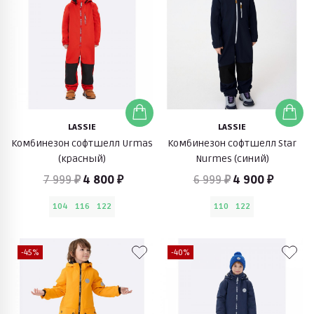
LASSIE
LASSIE
Комбинезон софтшелл Urmas
Комбинезон софтшелл Star
(красный)
Nurmes (синий)
7 999 ₽
4 800 ₽
6 999 ₽
4 900 ₽
104
116
122
110
122
-45%
-40%