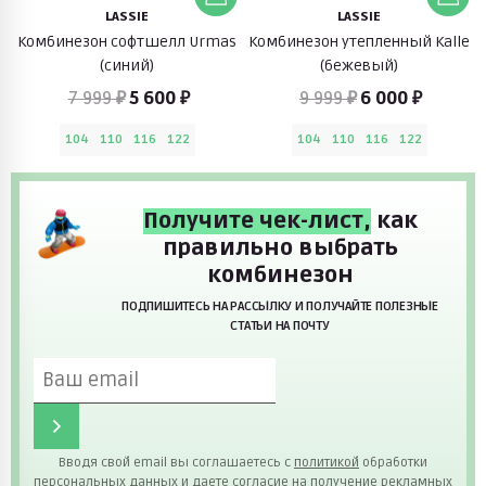
LASSIE
LASSIE
Комбинезон софтшелл Urmas
Комбинезон утепленный Kalle
(синий)
(бежевый)
7 999 ₽
5 600 ₽
9 999 ₽
6 000 ₽
104
110
116
122
104
110
116
122
Получите чек-лист,
как
правильно выбрать
комбинезон
ПОДПИШИТЕСЬ НА РАССЫЛКУ И ПОЛУЧАЙТЕ ПОЛЕЗНЫЕ
СТАТЬИ НА ПОЧТУ
Вводя свой email вы соглашаетесь с
политикой
обработки
персональных данных и даете согласие на получение рекламных