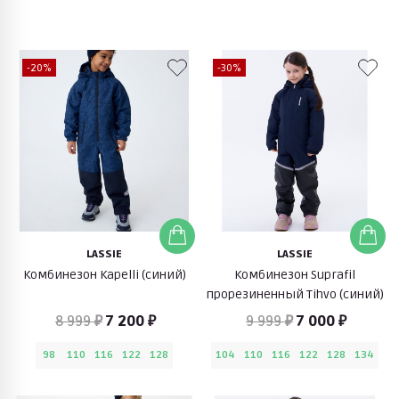
-20%
-30%
LASSIE
LASSIE
Комбинезон Kapelli (синий)
Комбинезон Suprafil
прорезиненный Tihvo (синий)
8 999 ₽
7 200 ₽
9 999 ₽
7 000 ₽
98
110
116
122
128
104
110
116
122
128
134