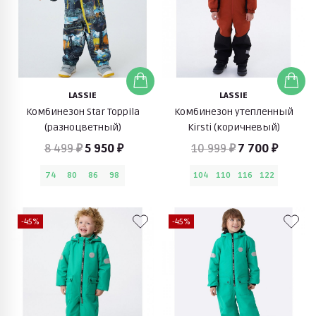
LASSIE
LASSIE
Комбинезон Star Toppila
Комбинезон утепленный
(разноцветный)
Kirsti (коричневый)
8 499 ₽
5 950 ₽
10 999 ₽
7 700 ₽
74
80
86
98
104
110
116
122
-45%
-45%