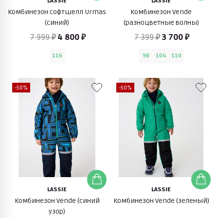
LASSIE
LASSIE
Комбинезон софтшелл Urmas
Комбинезон Vende
(синий)
(разноцветные волны)
7 999 ₽
4 800 ₽
7 399 ₽
3 700 ₽
116
98
104
110
-50%
-50%
LASSIE
LASSIE
Комбинезон Vende (синий
Комбинезон Vende (зеленый)
узор)