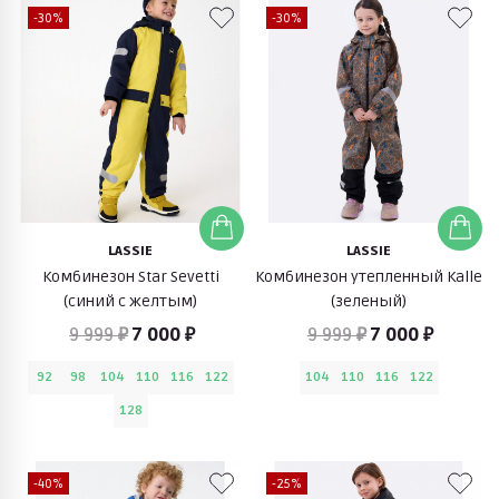
-30%
-30%
LASSIE
LASSIE
Комбинезон Star Sevetti
Комбинезон утепленный Kalle
(синий с желтым)
(зеленый)
9 999 ₽
7 000 ₽
9 999 ₽
7 000 ₽
92
98
104
110
116
122
104
110
116
122
128
-40%
-25%