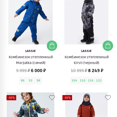
LASSIE
LASSIE
Комбинезон утепленный
Комбинезон утепленный
Marjukka (синий)
Kirsti (черный)
9 999 ₽
6 000 ₽
10 999 ₽
8 249 ₽
86
92
98
104
110
116
122
-30%
-30%