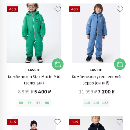
-40%
-40%
LASSIE
LASSIE
Комбинезон Star Marte Mid
Комбинезон утепленный
(зеленый)
Seppo (синий)
8 999 ₽
5 400 ₽
11 999 ₽
7 200 ₽
80
86
92
98
110
116
122
-40%
-30%