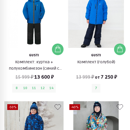
GUSTI
GUSTI
Комплект: куртка +
Комплект (голубой)
полукомбинезон (синий с
черным)
15 999 ₽
13 600 ₽
13 999 ₽
7 250 ₽
от
8
10
11
12
14
7
-50%
-40%