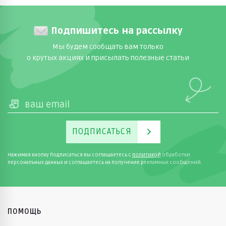
Подпишитесь на рассылку
В нашем интернет-магазине представлен широкий
Мы будем сообщать вам только
выбор детской одежды Lassie. От цельных
о крутых акциях и присылать полезные статьи
комбинезонов до отдельных курток и брюк —
каждая вещь создана для удобства вашего
ребенка. Мальчики оценят яркие цвета, комфорт и
качество финского бренда, обеспечивающего тепло
в любую погоду.
ПОДПИСАТЬСЯ
Нажимая кнопку Подписаться вы соглашаетесь с
политикой
обработки
персональных данных и соглашаетесь на получение рекламных сообщений.
ПОМОЩЬ