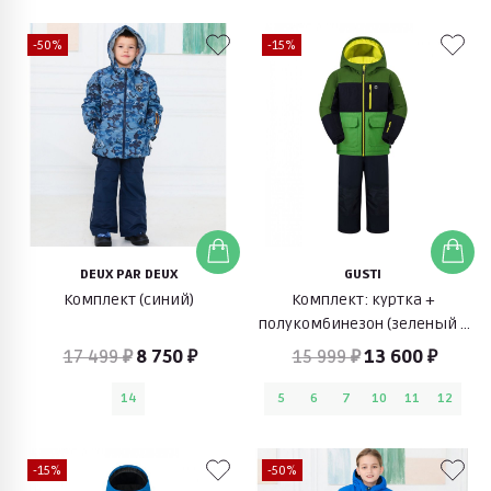
-50%
-15%
DEUX PAR DEUX
GUSTI
Комплект (синий)
Комплект: куртка +
полукомбинезон (зеленый с
синим)
17 499 ₽
8 750 ₽
15 999 ₽
13 600 ₽
14
5
6
7
10
11
12
-15%
-50%