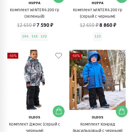
HUPPA
HUPPA
Комплект WINTER4 200 гр
Комплект WINTER4 200 гр
(зеленый)
(серый с черным)
12 650 ₽
7 590 ₽
12 650 ₽
8 860 ₽
104
116
122
122
-50%
-50%
OLDOS
OLDOS
Комплект Джонс (серый с
Комплект Конрад
черным)
(васильковый с черным)