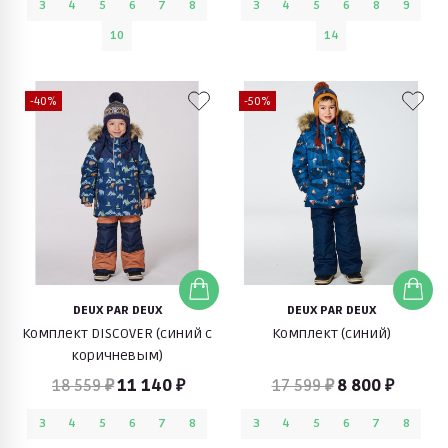
3
4
5
6
7
8
3
4
5
6
8
9
10
14
-40%
-50%
DEUX PAR DEUX
DEUX PAR DEUX
Комплект DISCOVER (синий с
Комплект (синий)
коричневым)
18 559 ₽
11 140 ₽
17 599 ₽
8 800 ₽
3
4
5
6
7
8
3
4
5
6
7
8