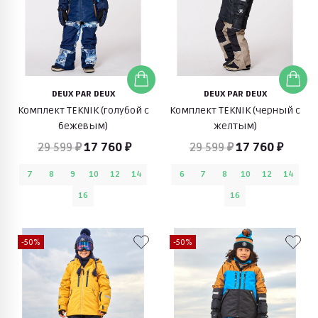
DEUX PAR DEUX
DEUX PAR DEUX
Комплект TEKNIK (голубой с
Комплект TEKNIK (черный с
бежевым)
желтым)
29 599 ₽
17 760 ₽
29 599 ₽
17 760 ₽
7
8
9
10
12
14
6
7
8
10
12
14
16
16
-50%
-50%