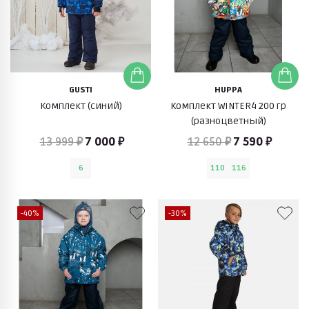
GUSTI
HUPPA
Комплект (синий)
Комплект WINTER4 200 гр
(разноцветный)
13 999 ₽
7 000 ₽
12 650 ₽
7 590 ₽
6
110
116
-40%
-30%