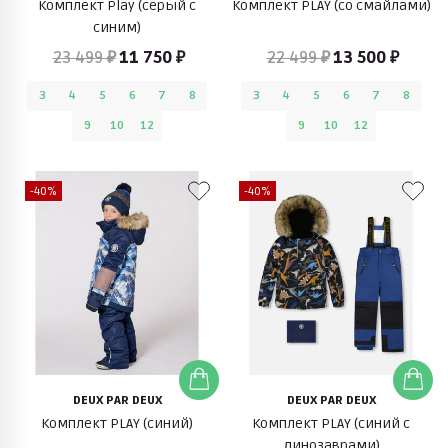
Комплект Play (серый с
Комплект PLAY (со смайлами)
синим)
23 499 ₽
11 750 ₽
22 499 ₽
13 500 ₽
3
4
5
6
7
8
3
4
5
6
7
8
9
10
12
9
10
12
-40%
-40%
DEUX PAR DEUX
DEUX PAR DEUX
Комплект PLAY (синий)
Комплект PLAY (синий с
динозаврами)