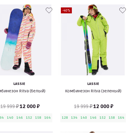
-40%
LASSIE
LASSIE
бинезон Ritva (белый)
Комбинезон Ritva (зеленый)
19 999 ₽
12 000 ₽
19 999 ₽
12 000 ₽
34
140
146
152
158
164
128
134
140
146
152
158
164