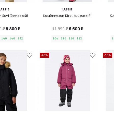
LASSIE
LASSIE
 Suvi (бежевый)
Комбинезон Kirsti (розовый)
Ко
9 ₽
8 800 ₽
11 999 ₽
6 600 ₽
140
146
152
104
110
116
122
1
-40%
-50%