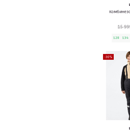
Комбинезо
15 99
128
134
-30%