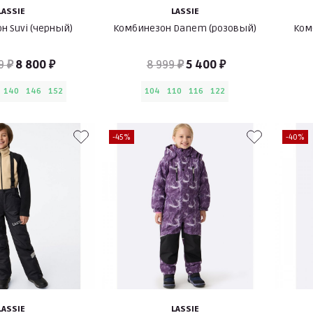
LASSIE
LASSIE
н Suvi (черный)
Комбинезон Danem (розовый)
Ком
9 ₽
8 800 ₽
8 999 ₽
5 400 ₽
140
146
152
104
110
116
122
-45%
-40%
LASSIE
LASSIE