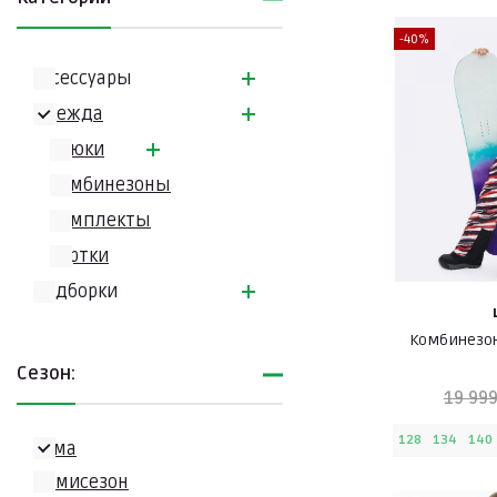
-40%
Аксессуары
Одежда
Брюки
Комбинезоны
Комплекты
Куртки
Подборки
Комбинезон
Сезон:
19 999
128
134
140
Зима
Демисезон