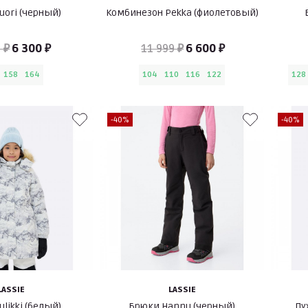
uori (черный)
Комбинезон Pekka (фиолетовый)
 ₽
6 300 ₽
11 999 ₽
6 600 ₽
158
164
104
110
116
122
128
-40%
-40%
LASSIE
LASSIE
ulikki (белый)
Брюки Hannu (черный)
Пу