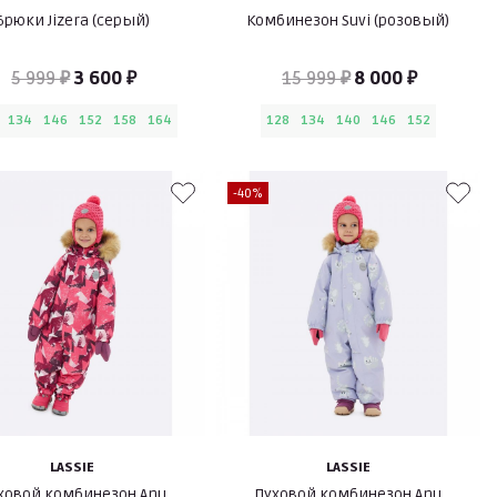
Брюки Jizera (серый)
Комбинезон Suvi (розовый)
5 999 ₽
3 600 ₽
15 999 ₽
8 000 ₽
134
146
152
158
164
128
134
140
146
152
-40%
LASSIE
LASSIE
ховой комбинезон Anu
Пуховой комбинезон Anu