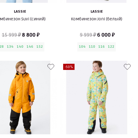
LASSIE
LASSIE
мбинезон Suvi (синий)
Комбинезон Joni (белый)
15 999 ₽
8 800 ₽
9 999 ₽
6 000 ₽
28
134
140
146
152
104
110
116
122
-50%