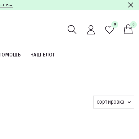
брать→
0
0
ПОМОЩЬ
НАШ БЛОГ
сортировка