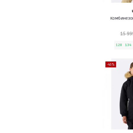
Комбинезон
15 99
128
134
-45%