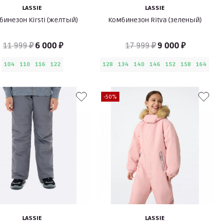
LASSIE
LASSIE
бинезон Kirsti (желтый)
Комбинезон Ritva (зеленый)
11 999 ₽
6 000 ₽
17 999 ₽
9 000 ₽
104
110
116
122
128
134
140
146
152
158
164
-50%
LASSIE
LASSIE