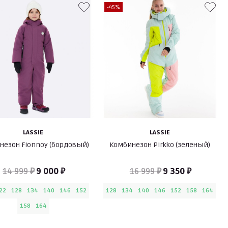
-45%
LASSIE
LASSIE
незон Fionnoy (бордовый)
Комбинезон Pirkko (зеленый)
14 999 ₽
9 000 ₽
16 999 ₽
9 350 ₽
22
128
134
140
146
152
128
134
140
146
152
158
164
158
164