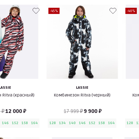
-45%
-40%
LASSIE
LASSIE
 Ritva (красный)
Комбинезон Ritva (черный)
Ком
 ₽
12 000 ₽
17 999 ₽
9 900 ₽
146
152
158
164
128
134
140
146
152
158
164
128
1