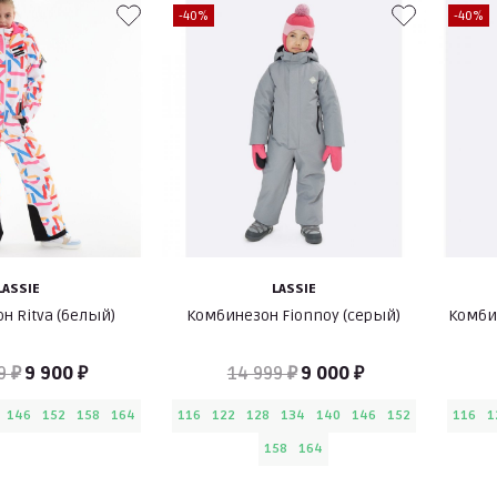
-40%
-40%
LASSIE
LASSIE
н Ritva (белый)
Комбинезон Fionnoy (серый)
Комби
9 ₽
9 900 ₽
14 999 ₽
9 000 ₽
146
152
158
164
116
122
128
134
140
146
152
116
1
158
164