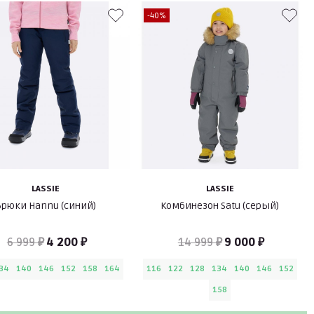
-40%
LASSIE
LASSIE
Брюки Hannu (синий)
Комбинезон Satu (серый)
6 999 ₽
4 200 ₽
14 999 ₽
9 000 ₽
34
140
146
152
158
164
116
122
128
134
140
146
152
158