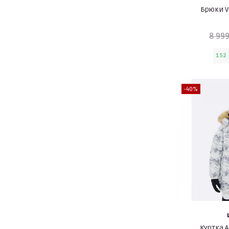
Брюки V
8 999
152
-40%
Куртка A