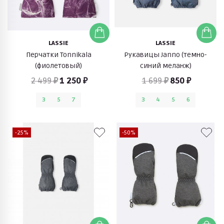
LASSIE
LASSIE
Перчатки Tonnikala
Рукавицы Janno (темно-
(фиолетовый)
синий меланж)
2 499 ₽
1 250 ₽
1 699 ₽
850 ₽
3
5
7
3
4
5
6
-25%
-50%