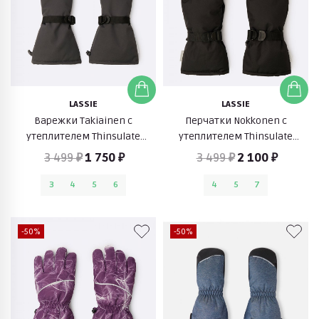
LASSIE
LASSIE
Варежки Takiainen с
Перчатки Nokkonen с
утеплителем Thinsulate
утеплителем Thinsulate
(серый)
(черный)
3 499 ₽
1 750 ₽
3 499 ₽
2 100 ₽
3
4
5
6
4
5
7
-50%
-50%