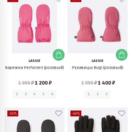
LASSIE
LASSIE
Варежки Perhonen (розовый)
Рукавицы Bugi (розовый)
1 999 ₽
1 200 ₽
1 999 ₽
1 400 ₽
2
3
4
5
6
1
2
3
-50%
-40%