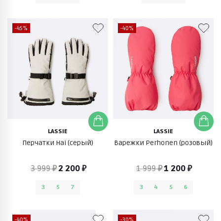
-45%
-40%
LASSIE
LASSIE
Перчатки Hai (серый)
Варежки Perhonen (розовый)
3 999 ₽
2 200 ₽
1 999 ₽
1 200 ₽
3
5
7
3
4
5
6
-40%
-30%