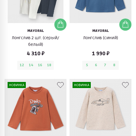
MAYORAL
MAYORAL
Лонгслив 2 шт. (серый/
Лонгслив (синий)
белый)
4 310 ₽
1 990 ₽
12
14
16
18
5
6
7
8
НОВИНКА
НОВИНКА