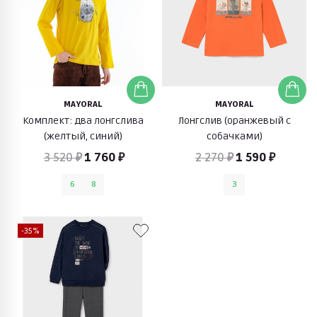
MAYORAL
MAYORAL
Комплект: два лонгслива
Лонгслив (оранжевый с
(желтый, синий)
собачками)
3 520 ₽
1 760 ₽
2 270 ₽
1 590 ₽
6
8
3
-35%