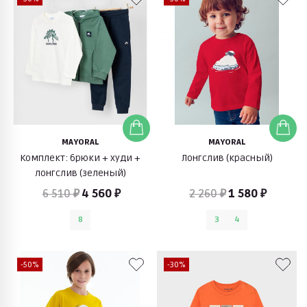
MAYORAL
MAYORAL
Комплект: брюки + худи +
Лонгслив (красный)
лонгслив (зеленый)
6 510 ₽
4 560 ₽
2 260 ₽
1 580 ₽
8
3
4
-50%
-30%