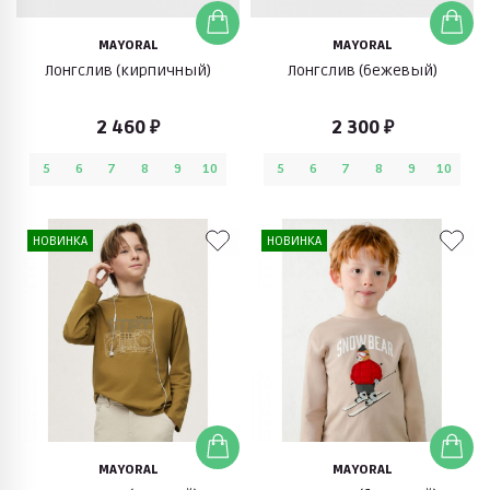
MAYORAL
MAYORAL
Лонгслив (кирпичный)
Лонгслив (бежевый)
2 460 ₽
2 300 ₽
5
6
7
8
9
10
5
6
7
8
9
10
НОВИНКА
НОВИНКА
MAYORAL
MAYORAL