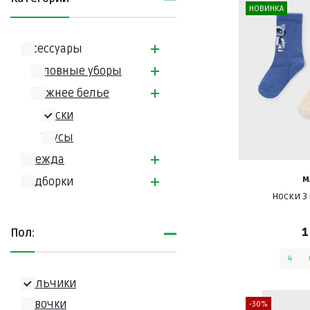
НОВИНКА
Аксессуары
Головные уборы
Нижнее белье
Носки
Трусы
Одежда
M
Подборки
Носки 3
1
Пол:
4
Мальчики
Девочки
-30%