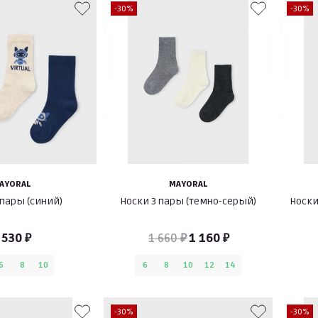
-30%
-30%
AYORAL
MAYORAL
 пары (синий)
Носки 3 пары (темно-серый)
Носки
 530 ₽
1 660 ₽
1 160 ₽
6
8
10
6
8
10
12
14
-30%
-30%