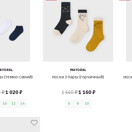
AYORAL
MAYORAL
ры (темно-синий)
Носки 3 пары (горчичный)
Носк
 ₽
1 020 ₽
1 660 ₽
1 160 ₽
10
12
14
6
8
10