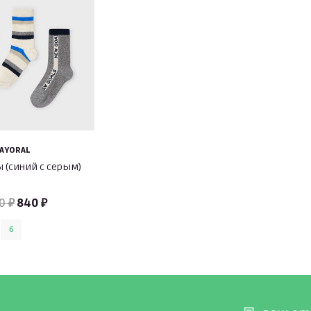
AYORAL
ы (синий с серым)
0 ₽
840 ₽
6