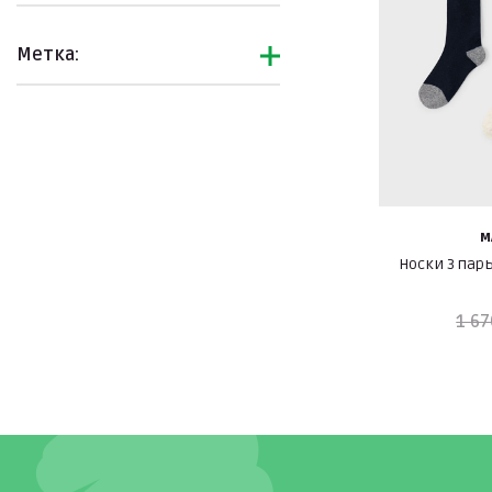
Метка:
M
Носки 3 пар
1 67