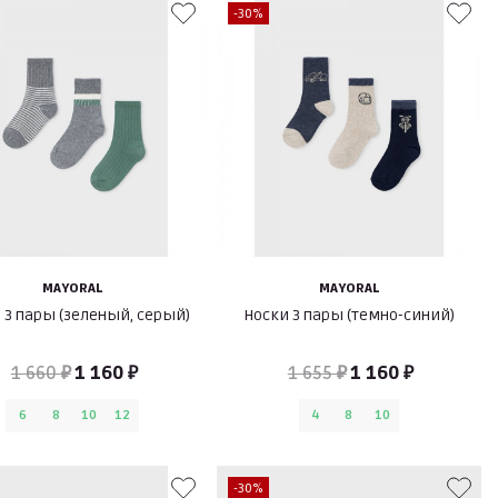
-30%
MAYORAL
MAYORAL
 3 пары (зеленый, серый)
Носки 3 пары (темно-синий)
1 660 ₽
1 160 ₽
1 655 ₽
1 160 ₽
6
8
10
12
4
8
10
-30%