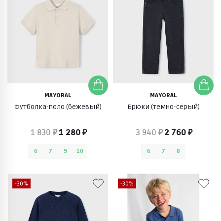
MAYORAL
MAYORAL
Футболка-поло (бежевый)
Брюки (темно-серый)
1 830 ₽
1 280 ₽
3 940 ₽
2 760 ₽
6
7
9
10
6
7
8
-30%
-30%