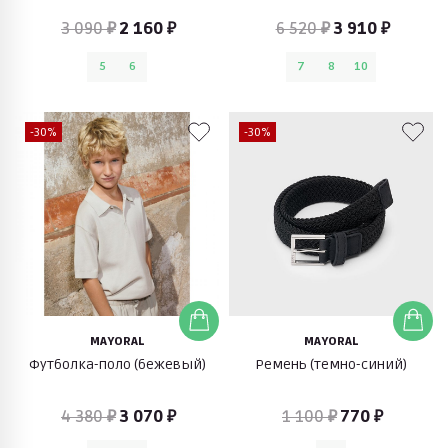
3 090 ₽
2 160 ₽
6 520 ₽
3 910 ₽
5
6
7
8
10
-30%
-30%
MAYORAL
MAYORAL
Футболка-поло (бежевый)
Ремень (темно-синий)
4 380 ₽
3 070 ₽
1 100 ₽
770 ₽