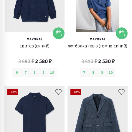
MAYORAL
MAYORAL
Свитер (синий)
Футболка-поло (темно-синий)
3 690 ₽
2 580 ₽
3 610 ₽
2 530 ₽
6
7
8
9
10
7
8
9
10
-30%
-30%