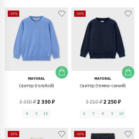
-30%
-30%
MAYORAL
MAYORAL
Свитер (голубой)
Свитер (темно-синий)
3 330 ₽
2 330 ₽
3 210 ₽
2 250 ₽
8
9
10
6
7
8
9
10
-30%
-30%