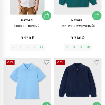
MAYORAL
MAYORAL
Сорочка (белый)
Свитер (изумрудный)
3 530 ₽
3 740 ₽
6
7
8
9
10
7
8
9
10
-30%
-30%