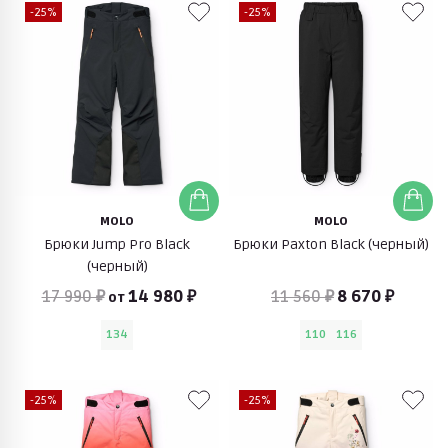
-25%
-25%
MOLO
MOLO
Брюки Jump Pro Black
Брюки Paxton Black (черный)
(черный)
17 990 ₽
14 980 ₽
11 560 ₽
8 670 ₽
от
134
110
116
-25%
-25%