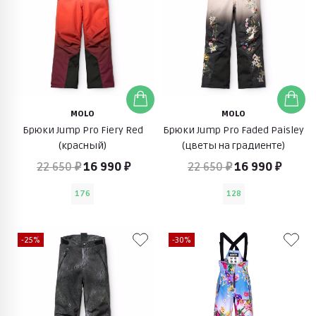
MOLO
MOLO
Брюки Jump Pro Fiery Red
Брюки Jump Pro Faded Paisley
(красный)
(цветы на градиенте)
22 650 ₽
16 990 ₽
22 650 ₽
16 990 ₽
176
128
-25%
-30%