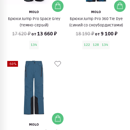
MOLO
MOLO
Брюки Jump Pro Space Grey
Брюки Jump Pro 360 Tie Dye
(темно-серый)
(синий со сноубордистами)
17 620 ₽
13 660 ₽
18 190 ₽
9 100 ₽
от
от
134
122
128
134
-50%
MOLO