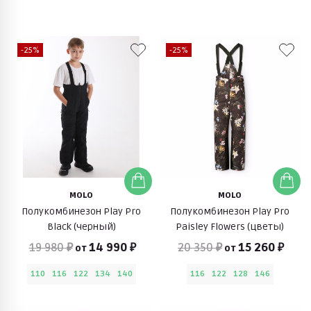
-25%
-25%
MOLO
MOLO
Полукомбинезон Play Pro
Полукомбинезон Play Pro
Black (черный)
Paisley Flowers (цветы)
19 980 ₽
14 990 ₽
20 350 ₽
15 260 ₽
от
от
110
116
122
134
140
116
122
128
146