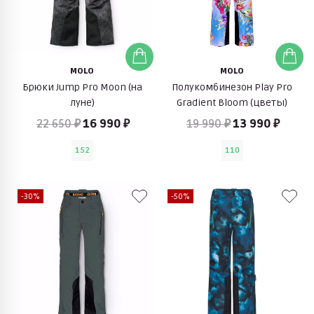
MOLO
MOLO
Брюки Jump Pro Moon (на
Полукомбинезон Play Pro
луне)
Gradient Bloom (цветы)
22 650 ₽
16 990 ₽
19 990 ₽
13 990 ₽
152
110
-30%
-50%