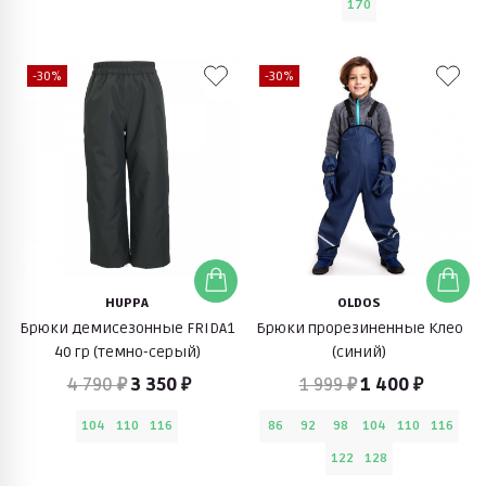
170
-30%
-30%
HUPPA
OLDOS
Брюки демисезонные FRIDA1
Брюки прорезиненные Клео
40 гр (темно-серый)
(синий)
4 790 ₽
3 350 ₽
1 999 ₽
1 400 ₽
104
110
116
86
92
98
104
110
116
122
128