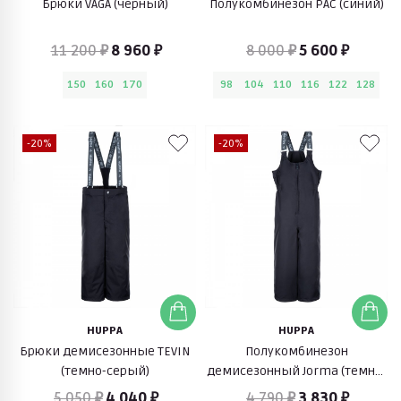
Брюки VAGA (черный)
Полукомбинезон PAC (синий)
11 200 ₽
8 960 ₽
8 000 ₽
5 600 ₽
150
160
170
98
104
110
116
122
128
-20%
-20%
HUPPA
HUPPA
Брюки демисезонные TEVIN
Полукомбинезон
(темно-серый)
демисезонный Jorma (темно-
серый)
5 050 ₽
4 040 ₽
4 790 ₽
3 830 ₽