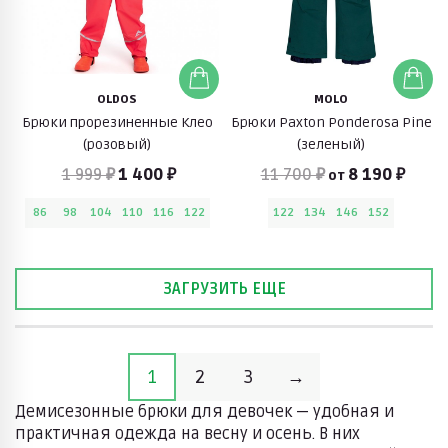
OLDOS
MOLO
Брюки прорезиненные Клео
Брюки Paxton Ponderosa Pine
(розовый)
(зеленый)
1 999 ₽
1 400 ₽
11 700 ₽
8 190 ₽
от
86
98
104
110
116
122
122
134
146
152
ЗАГРУЗИТЬ ЕЩЕ
1
2
3
→
Демисезонные брюки для девочек — удобная и
практичная одежда на весну и осень. В них