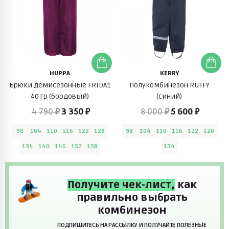
HUPPA
KERRY
Брюки демисезонные FRIDA1
Полукомбинезон RUFFY
40 гр (бордовый)
(синий)
4 790 ₽
3 350 ₽
8 000 ₽
5 600 ₽
98
104
110
116
122
128
98
104
110
116
122
128
134
140
146
152
158
134
Получите чек-лист,
как
правильно выбрать
комбинезон
ПОДПИШИТЕСЬ НА РАССЫЛКУ И ПОЛУЧАЙТЕ ПОЛЕЗНЫЕ