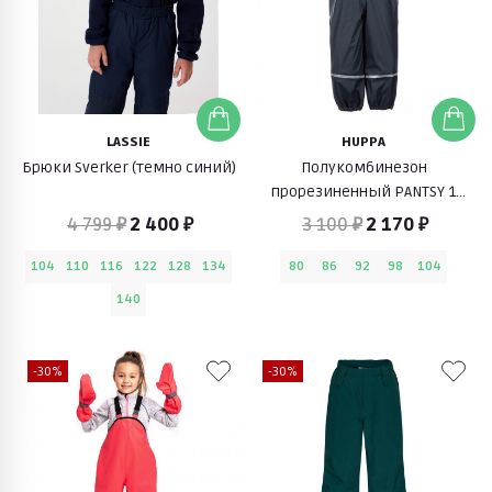
LASSIE
HUPPA
Брюки Sverker (темно синий)
Полукомбинезон
прорезиненный PANTSY 1
(темно-серый)
4 799 ₽
2 400 ₽
3 100 ₽
2 170 ₽
104
110
116
122
128
134
80
86
92
98
104
140
-30%
-30%