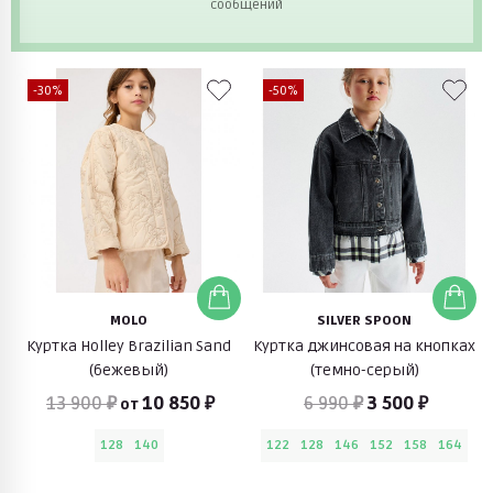
сообщений
-30%
-50%
MOLO
SILVER SPOON
Куртка Holley Brazilian Sand
Куртка джинсовая на кнопках
(бежевый)
(темно-серый)
13 900 ₽
10 850 ₽
6 990 ₽
3 500 ₽
от
128
140
122
128
146
152
158
164