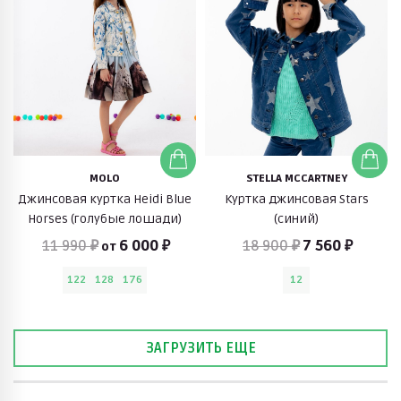
MOLO
STELLA MCCARTNEY
Джинсовая куртка Heidi Blue
Куртка джинсовая Stars
Horses (голубые лошади)
(синий)
11 990 ₽
6 000 ₽
18 900 ₽
7 560 ₽
от
122
128
176
12
ЗАГРУЗИТЬ ЕЩЕ