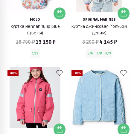
MOLO
ORIGINAL MARINES
Куртка Hennah Tulip Blue
Куртка джинсовая (голубой
(цветы)
деним)
18 790 ₽
13 150 ₽
8 290 ₽
4 145 ₽
122
5/6
7/8
8/9
-40%
-30%