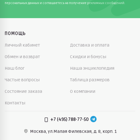
демисезонные ветровки для девочек,
персональных данных и соглашаетесь на получение рекламных сообщений.
подобранные с заботой о детях и удобстве
родителей. Магазин создан родителями, которые
хорошо понимают, насколько важно качество,
безопасность и комфорт детской одежды.
ПОМОЩЬ
Преимущества покупки в Dinomama.ru:
Личный кабинет
Доставка и оплата
проверенные бренды и надежные материалы;
Обмен и возврат
Скидки и бонусы
Наш блог
большой выбор моделей для детей и
Наша энциклопедия
подростков;
Частые вопросы
Таблица размеров
доставка по всей России, по Москве — бесплатно
Состояние заказа
О компании
при заказе от 10 000 рублей;
Контакты
шоу-рум в Москве с возможностью примерки;
консультанты-родители, которые помогают
+7 (495) 788-77-50
сделать правильный выбор;
Москва, ул.Малая Филевская,
д. 8, корп. 1
возможность возврата товара в течение 30 дней.