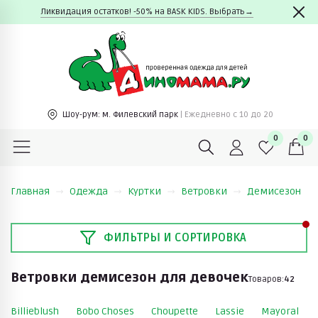
Ликвидация остатков! -50% на BASK KIDS. Выбрать→
Шоу-рум:
м. Филевский парк
| Ежедневно c 10 до 20
0
0
Главная
Одежда
Куртки
Ветровки
Демисезон
ФИЛЬТРЫ И СОРТИРОВКА
Ветровки демисезон для девочек
Товаров:
42
Billieblush
Bobo Choses
Choupette
Lassie
Mayoral