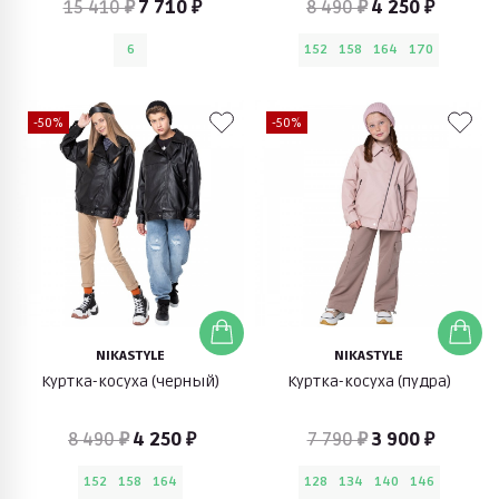
15 410 ₽
7 710 ₽
8 490 ₽
4 250 ₽
6
152
158
164
170
-50%
-50%
NIKASTYLE
NIKASTYLE
Куртка-косуха (черный)
Куртка-косуха (пудра)
8 490 ₽
4 250 ₽
7 790 ₽
3 900 ₽
152
158
164
128
134
140
146