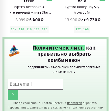
LASSIE
MOLO
Куртка-ветровка +
Куртка Holley Day Sky
утепленный жилет Star
(голубой)
Sydvest (розовый)
8 999 ₽
5 400 ₽
13 900 ₽
9 730 ₽
от
104
110
116
128
140
122
140
Получите чек-лист,
как
правильно выбрать
комбинезон
ПОДПИШИТЕСЬ НА РАССЫЛКУ И ПОЛУЧАЙТЕ ПОЛЕЗНЫЕ
СТАТЬИ НА ПОЧТУ
Вводя свой email вы соглашаетесь с
политикой
обработки
персональных данных и даете согласие на получение рекламных