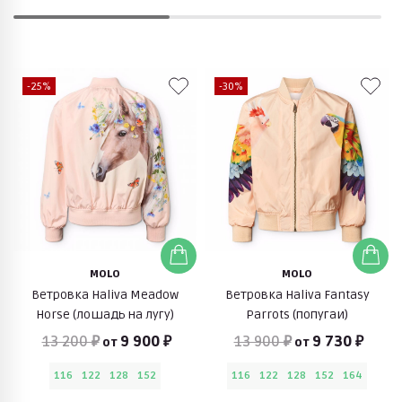
-25%
-30%
MOLO
MOLO
Ветровка Haliva Meadow
Ветровка Haliva Fantasy
Horse (лошадь на лугу)
Parrots (попугаи)
13 200 ₽
9 900 ₽
13 900 ₽
9 730 ₽
от
от
116
122
128
152
116
122
128
152
164