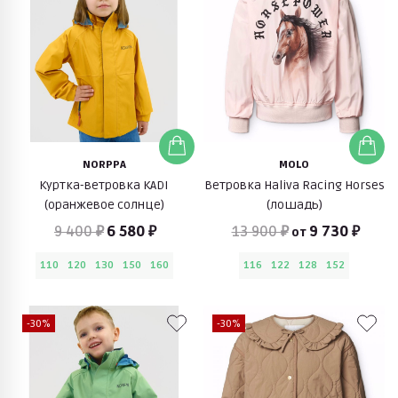
NORPPA
MOLO
Куртка-ветровка KADI
Ветровка Haliva Racing Horses
(оранжевое солнце)
(лошадь)
9 400 ₽
6 580 ₽
13 900 ₽
9 730 ₽
от
110
120
130
150
160
116
122
128
152
-30%
-30%