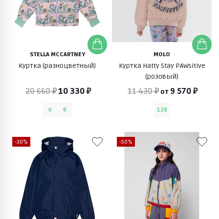
STELLA MCCARTNEY
MOLO
Куртка (разноцветный)
Куртка Hatty Stay PAWsitive
(розовый)
20 660 ₽
10 330 ₽
11 430 ₽
9 570 ₽
от
6
8
128
-30%
-50%