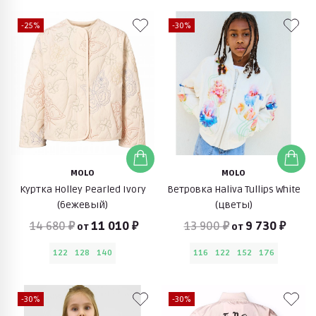
-25%
-30%
MOLO
MOLO
Куртка Holley Pearled Ivory
Ветровка Haliva Tullips White
(бежевый)
(цветы)
14 680 ₽
11 010 ₽
13 900 ₽
9 730 ₽
от
от
122
128
140
116
122
152
176
-30%
-30%