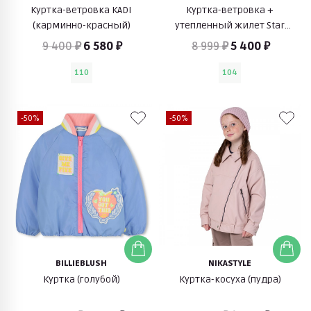
Куртка-ветровка KADI
Куртка-ветровка +
(карминно-красный)
утепленный жилет Star
Sydvest (голубой)
9 400 ₽
6 580 ₽
8 999 ₽
5 400 ₽
110
104
-50%
-50%
BILLIEBLUSH
NIKASTYLE
Куртка (голубой)
Куртка-косуха (пудра)