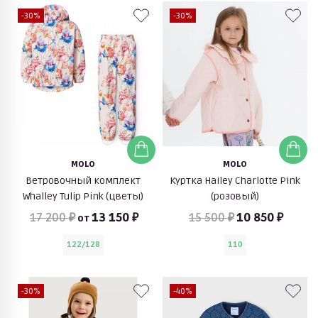
-30%
-30%
MOLO
MOLO
Ветровочный комплект
Куртка Hailey Charlotte Pink
Whalley Tulip Pink (цветы)
(розовый)
17 200 ₽
13 150 ₽
15 500 ₽
10 850 ₽
от
122/128
110
-30%
-40%