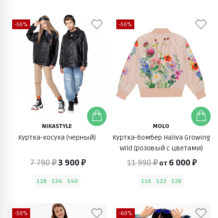
-50%
-50%
NIKASTYLE
MOLO
Куртка-косуха (черный)
Куртка-бомбер Haliva Growing
Wild (розовый с цветами)
7 790 ₽
3 900 ₽
11 990 ₽
6 000 ₽
от
128
134
140
116
122
128
-50%
-60%