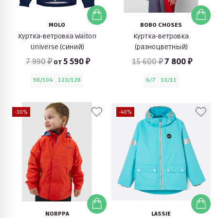
MOLO
BOBO CHOSES
Куртка-ветровка Waiton
Куртка-ветровка
Universe (синий)
(разноцветный)
7 990 ₽
5 590 ₽
15 600 ₽
7 800 ₽
от
98/104
122/128
6/7
10/11
-30%
-40%
NORPPA
LASSIE