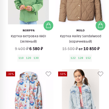
NORPPA
MOLO
Куртка-ветровка KADI
Куртка Hailey Sandalwood
(зеленый)
(коричневый)
9 400 ₽
6 580 ₽
15 500 ₽
10 850 ₽
от
110
120
130
122
128
152
-30%
-50%