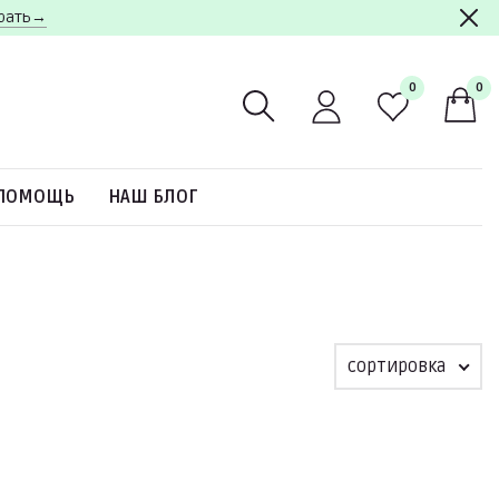
брать→
0
0
ПОМОЩЬ
НАШ БЛОГ
сортировка