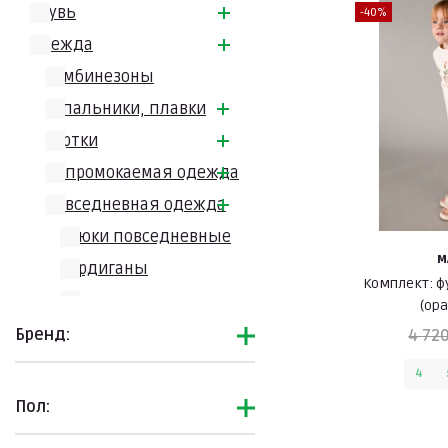
Обувь
-40%
Одежда
Комбинезоны
Купальники, плавки
Куртки
Непромокаемая одежда
Повседневная одежда
Брюки повседневные
M
Кардиганы
Комплект: 
Легинсы
(ор
Лонгсливы
Бренд:
4 720
Платья
4
Рубашки и блузки
Пол:
Свитшоты