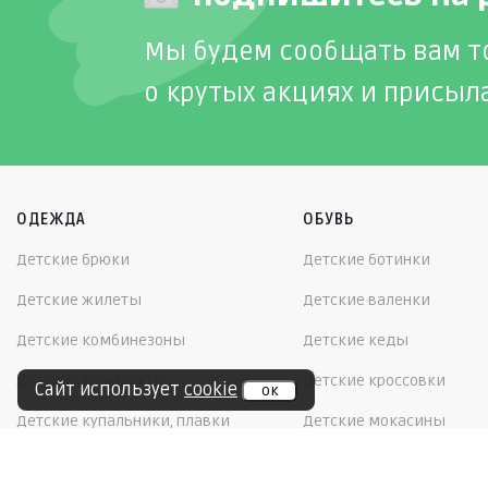
Мы будем сообщать вам т
о крутых акциях и присыл
ОДЕЖДА
ОБУВЬ
Детские брюки
Детские ботинки
Детские жилеты
Детские валенки
Детские комбинезоны
Детские кеды
Детские комплекты
Детские кроссовки
Сайт использует
cookie
ок
Детские купальники, плавки
Детские мокасины
Детские куртки
Полуботинки