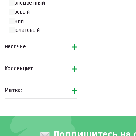
разноцветный
розовый
синий
фиолетовый
черный
Наличие:
Коллекция:
Метка:
Подпишитесь на 