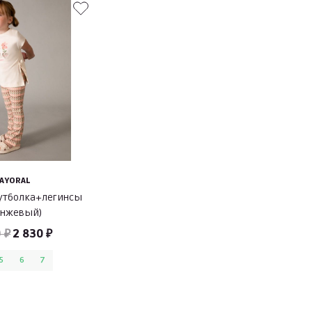
AYORAL
футболка+легинсы
анжевый)
 ₽
2 830 ₽
5
6
7