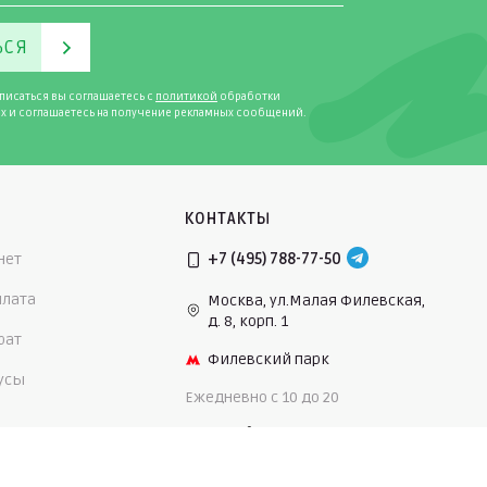
ЬСЯ
писаться вы соглашаетесь с
политикой
обработки
х и соглашаетесь на получение рекламных сообщений.
КОНТАКТЫ
нет
+7 (495) 788-77-50
плата
Москва, ул.Малая Филевская,
д. 8, корп. 1
рат
Филевский парк
нусы
Ежедневно c 10 до 20
опедия