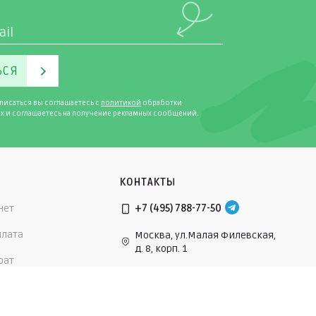
ЬСЯ
писаться вы соглашаетесь с
политикой
обработки
х и соглашаетесь на получение рекламных сообщений.
КОНТАКТЫ
нет
+7 (495) 788-77-50
плата
Москва, ул.Малая Филевская,
д. 8, корп. 1
рат
Филевский парк
нусы
Ежедневно c 10 до 20