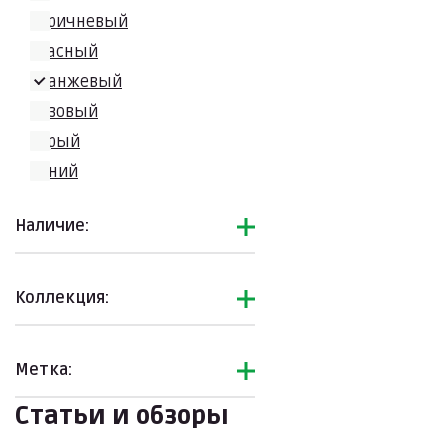
коричневый
красный
оранжевый
розовый
серый
синий
фиолетовый
Наличие:
черный
Коллекция:
Метка:
Статьи и обзоры