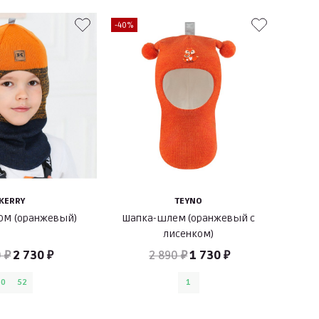
-40%
KERRY
TEYNO
OM (оранжевый)
Шапка-шлем (оранжевый с
лисенком)
 ₽
2 730 ₽
2 890 ₽
1 730 ₽
50
52
1