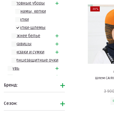
Головные уборы
-30%
Панамы, кепки
Шапки
Шапки-шлемы
Нижнее белье
Рукавицы
Рюкзаки и сумки
Солнцезащитные очки
Обувь
Одежда
Шлем CAIR
Подборки
Бренд:
3 900
Сезон: