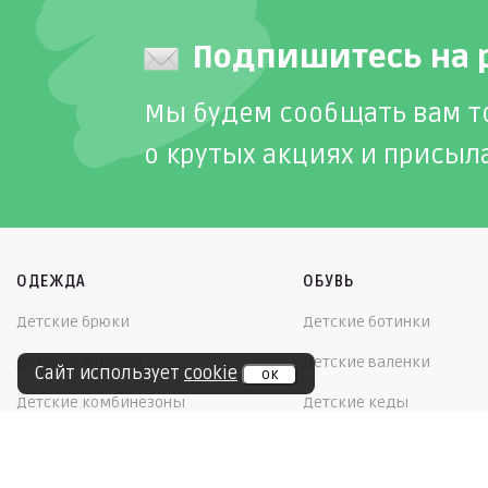
Подпишитесь на 
Мы будем сообщать вам т
о крутых акциях и присыл
ОДЕЖДА
ОБУВЬ
Детские брюки
Детские ботинки
Детские жилеты
Детские валенки
Сайт использует
cookie
ок
Детские комбинезоны
Детские кеды
Детские комплекты
Детские кроссовки
Детские купальники, плавки
Детские мокасины