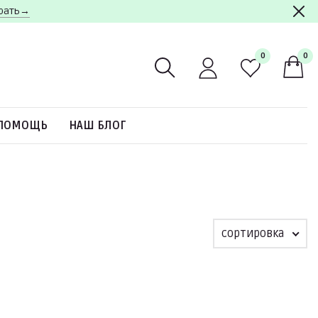
брать→
0
0
ПОМОЩЬ
НАШ БЛОГ
сортировка