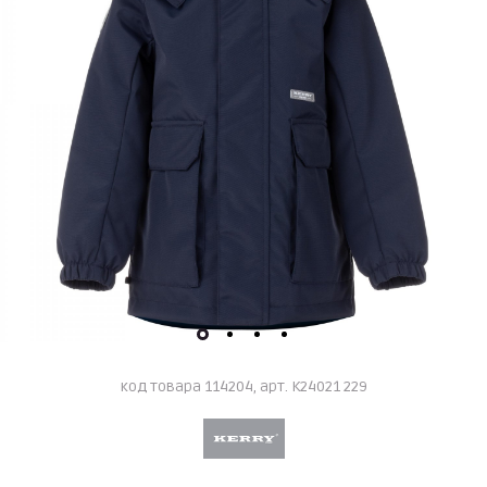
код товара 114204, арт. K24021 229