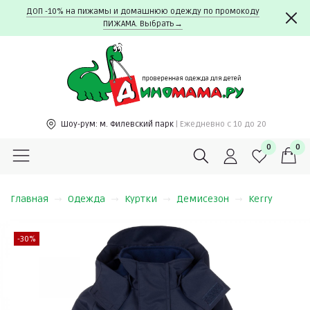
ДОП -10% на пижамы и домашнюю одежду по промокоду
ПИЖАМА. Выбрать→
Шоу-рум:
м. Филевский парк
| Ежедневно c 10 до 20
0
0
Главная
Одежда
Куртки
Демисезон
Kerry
-30%