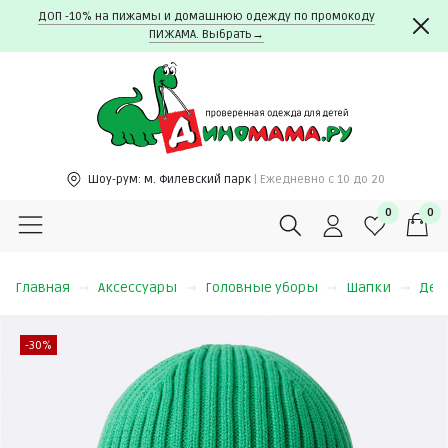
ДОП -10% на пижамы и домашнюю одежду по промокоду
ПИЖАМА. Выбрать→
Шоу-рум:
м. Филевский парк
| Ежедневно c 10 до 20
0
0
Главная
Аксессуары
Головные уборы
Шапки
Дем
-30%