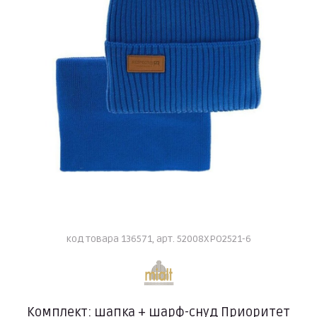
код товара 136571, арт. 52008XPO2521-6
Комплект: шапка + шарф-снуд Приоритет