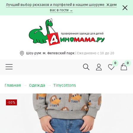
Лучший выбор рюкзаков и портфелей в нашем шоуруме. Ждем
вас в гости →
Шоу-рум:
м. Филевский парк
| Ежедневно c 10 до 20
0
0
Главная
Одежда
Tinycottons
-50%