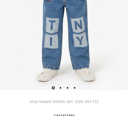
код товара 139920, арт. SS26-349-T11