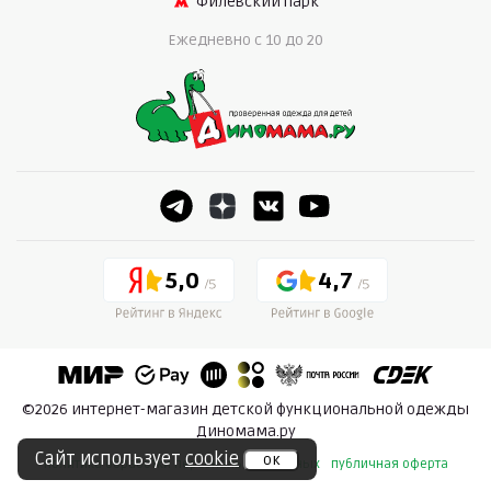
Филевский парк
Ежедневно c 10 до 20
5,0
4,7
©2026 интернет-магазин детской функциональной одежды
Диномама.ру
Сайт использует
cookie
ок
политика обработки персональных данных
публичная оферта