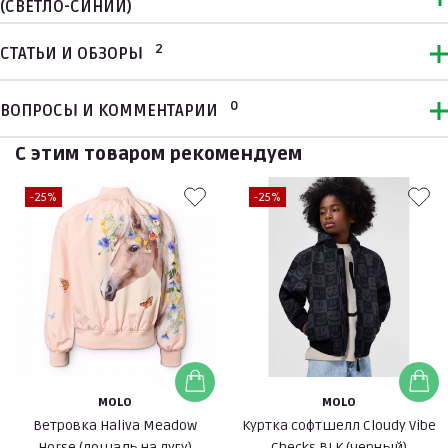
(СВЕТЛО-СИНИЙ)
2
СТАТЬИ И ОБЗОРЫ
0
ВОПРОСЫ И КОММЕНТАРИИ
С этим товаром рекомендуем
-25%
-25%
MOLO
MOLO
Ветровка Haliva Meadow
Куртка софтшелл Cloudy Vibe
Horse (лошадь на лугу)
Checks BLK (черный)