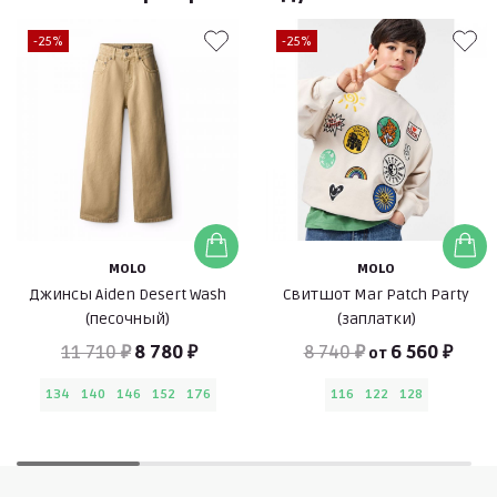
-25%
-25%
MOLO
MOLO
Джинсы Aiden Desert Wash
Свитшот Mar Patch Party
(песочный)
(заплатки)
11 710 ₽
8 780 ₽
8 740 ₽
6 560 ₽
от
134
140
146
152
176
116
122
128