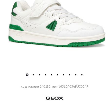
код товара 140136, арт. J65LQA054FUC0547