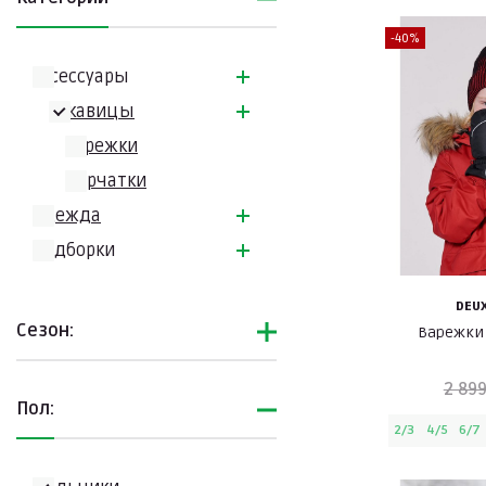
-40%
Аксессуары
Рукавицы
Варежки
Перчатки
Одежда
Подборки
DEUX
Сезон:
Варежки 
2 899
Пол:
2/3
4/5
6/7