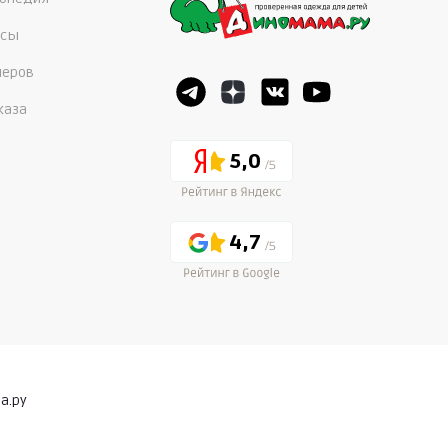
осы
меров
каза
5,0
4,7
а.ру