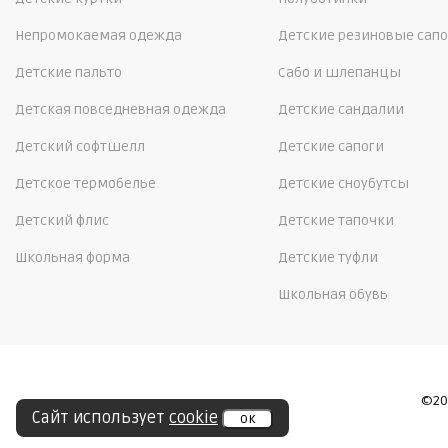
Непромокаемая одежда
Детские резиновые сапо
Детские пальто
Сабо и шлепанцы
Детская повседневная одежда
Детские сандалии
Детский софтшелл
Детские сапоги
Детское термобелье
Детские сноубутсы
Детский флис
Детские тапочки
Школьная форма
Детские туфли
Школьная обувь
©20
Сайт использует
cookie
ок