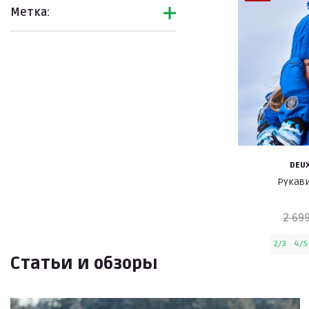
Метка:
DEUX
Рукав
2 699
2/3
4/5
Статьи и обзоры