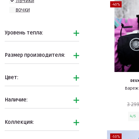
Мальчики
-40%
Девочки
Уровень тепла:
Размер производителя:
Цвет:
DEUX
Вареж
Наличие:
3 299
4/5
Коллекция:
-50%