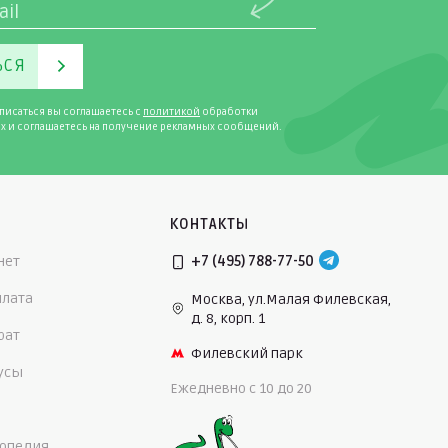
ЬСЯ
писаться вы соглашаетесь с
политикой
обработки
х и соглашаетесь на получение рекламных сообщений.
КОНТАКТЫ
нет
+7 (495) 788-77-50
плата
Москва, ул.Малая Филевская,
д. 8, корп. 1
рат
Филевский парк
нусы
Ежедневно c 10 до 20
опедия