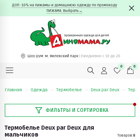
ДОП -10% на пижамы и домашнюю одежду по промокоду
ПИЖАМА. Выбрать→
Шоу-рум:
м. Филевский парк
| Ежедневно c 10 до 20
0
0
Главная
Одежда
Термобелье
Deux par Deux
Термо
ФИЛЬТРЫ И СОРТИРОВКА
Термобелье Deux par Deux для
мальчиков
Товаров:
8