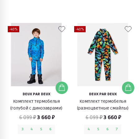
-40%
-40%
DEUX PAR DEUX
DEUX PAR DEUX
Комплект термобелья
Комплект термобелья
(голубой с динозаврами)
(разноцветные смайлы)
6 099 ₽
3 660 ₽
6 099 ₽
3 660 ₽
3
4
5
6
4
5
6
7