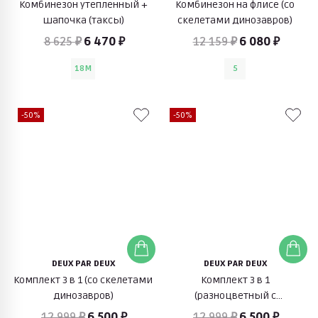
Комбинезон утепленный +
Комбинезон на флисе (со
шапочка (таксы)
скелетами динозавров)
8 625 ₽
6 470 ₽
12 159 ₽
6 080 ₽
18M
5
-50%
-50%
DEUX PAR DEUX
DEUX PAR DEUX
Комплект 3 в 1 (со скелетами
Комплект 3 в 1
динозавров)
(разноцветный с
динозаврами)
12 999 ₽
6 500 ₽
12 999 ₽
6 500 ₽