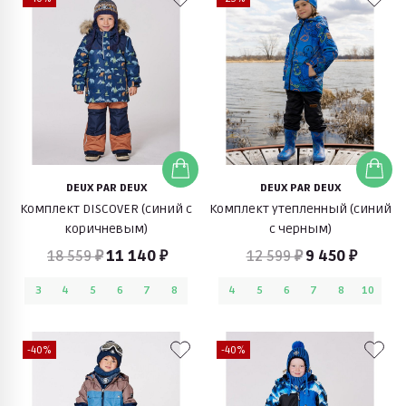
DEUX PAR DEUX
DEUX PAR DEUX
Комплект DISCOVER (синий с
Комплект утепленный (синий
коричневым)
с черным)
18 559 ₽
11 140 ₽
12 599 ₽
9 450 ₽
3
4
5
6
7
8
4
5
6
7
8
10
-40%
-40%