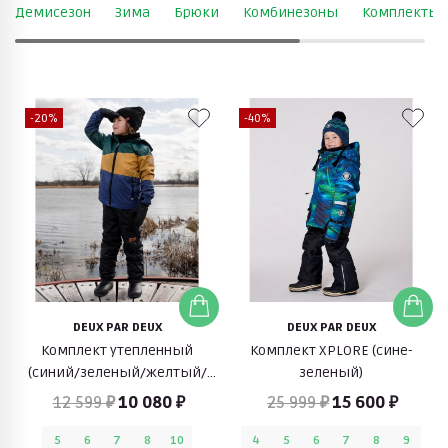
Демисезон
Зима
Брюки
Комбинезоны
Комплекты
-20%
-40%
DEUX PAR DEUX
DEUX PAR DEUX
Комплект утепленный
Комплект XPLORE (сине-
(синий/зеленый/желтый/
зеленый)
черный)
12 599 ₽
10 080 ₽
25 999 ₽
15 600 ₽
5
6
7
8
10
4
5
6
7
8
9