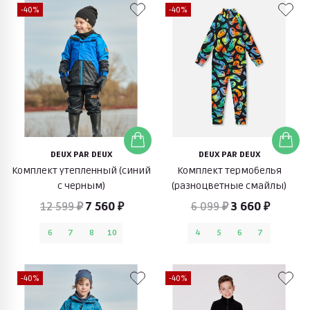
-40%
-40%
DEUX PAR DEUX
DEUX PAR DEUX
Комплект утепленный (синий
Комплект термобелья
с черным)
(разноцветные смайлы)
12 599 ₽
7 560 ₽
6 099 ₽
3 660 ₽
6
7
8
10
4
5
6
7
-40%
-40%