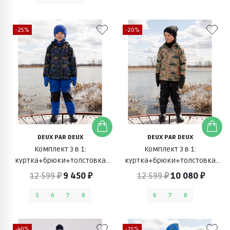
-25%
-20%
DEUX PAR DEUX
DEUX PAR DEUX
Комплект 3 в 1:
Комплект 3 в 1:
куртка+брюки+толстовка
куртка+брюки+толстовка
флисовая (черный с синим)
флисовая (бежевый с
12 599 ₽
9 450 ₽
12 599 ₽
10 080 ₽
мотоцикластами)
5
6
7
8
6
7
8
-40%
-25%