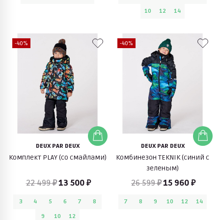
10
12
14
-40%
-40%
DEUX PAR DEUX
DEUX PAR DEUX
Комплект PLAY (со смайлами)
Комбинезон TEKNIK (синий с
зеленым)
22 499 ₽
13 500 ₽
26 599 ₽
15 960 ₽
3
4
5
6
7
8
7
8
9
10
12
14
9
10
12