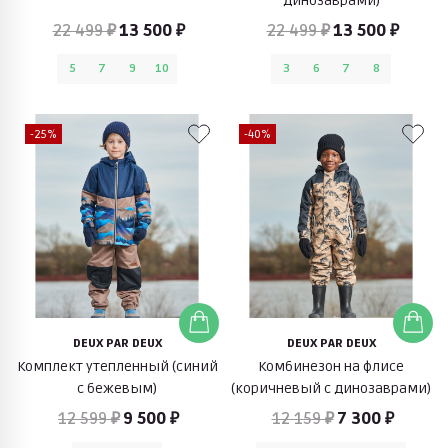
динозаврами)
22 499 ₽
13 500 ₽
22 499 ₽
13 500 ₽
5
7
9
10
3
6
7
8
-25%
-40%
DEUX PAR DEUX
DEUX PAR DEUX
Комплект утепленный (синий
Комбинезон на флисе
с бежевым)
(коричневый с динозаврами)
12 599 ₽
9 500 ₽
12 159 ₽
7 300 ₽