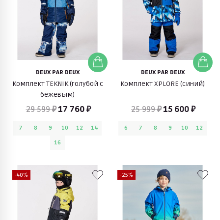
DEUX PAR DEUX
DEUX PAR DEUX
Комплект TEKNIK (голубой с
Комплект XPLORE (синий)
бежевым)
29 599 ₽
17 760 ₽
25 999 ₽
15 600 ₽
7
8
9
10
12
14
6
7
8
9
10
12
16
-40%
-25%