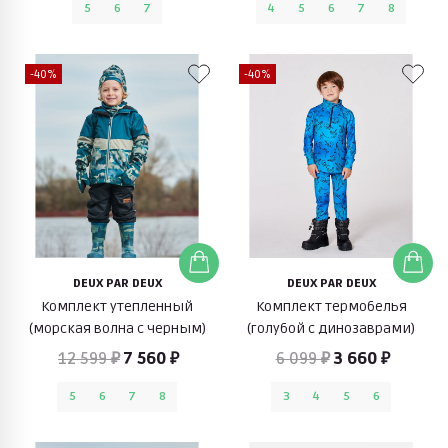
5
6
7
4
5
6
7
8
-40%
-40%
DEUX PAR DEUX
DEUX PAR DEUX
Комплект утепленный
Комплект термобелья
(морская волна с черным)
(голубой с динозаврами)
12 599 ₽
7 560 ₽
6 099 ₽
3 660 ₽
5
6
7
8
3
4
5
6