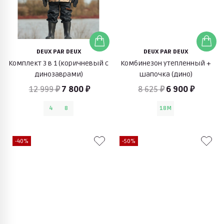
DEUX PAR DEUX
DEUX PAR DEUX
Комплект 3 в 1 (коричневый с
Комбинезон утепленный +
динозаврами)
шапочка (дино)
12 999 ₽
7 800 ₽
8 625 ₽
6 900 ₽
4
8
18M
-40%
-50%