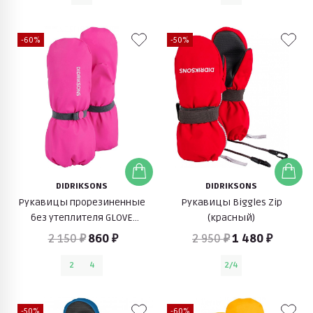
-60%
-50%
DIDRIKSONS
DIDRIKSONS
Рукавицы прорезиненные
Рукавицы Biggles Zip
без утеплителя GLOVE
(красный)
(неоновый розовый)
2 150 ₽
860 ₽
2 950 ₽
1 480 ₽
2
4
2/4
-50%
-60%