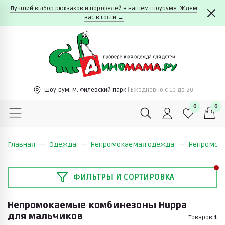
Лучший выбор рюкзаков и портфелей в нашем шоуруме. Ждем
вас в гости →
Шоу-рум:
м. Филевский парк
| Ежедневно c 10 до 20
0
0
Главная
Одежда
Непромокаемая одежда
Непромок
ФИЛЬТРЫ И СОРТИРОВКА
Непромокаемые комбинезоны Huppa
для мальчиков
Товаров:
1