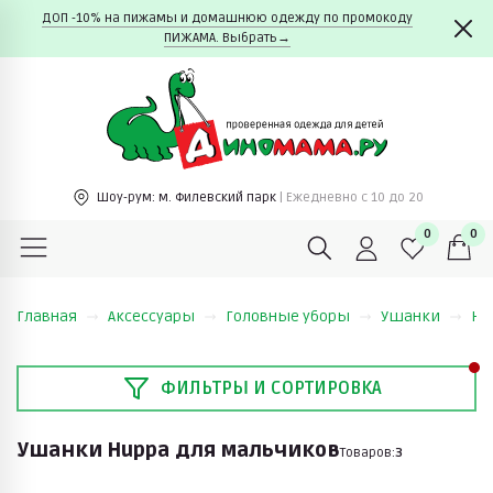
ДОП -10% на пижамы и домашнюю одежду по промокоду
ПИЖАМА. Выбрать→
Шоу-рум:
м. Филевский парк
| Ежедневно c 10 до 20
0
0
Главная
Аксессуары
Головные уборы
Ушанки
Hu
ФИЛЬТРЫ И СОРТИРОВКА
Ушанки Huppa для мальчиков
Товаров:
3