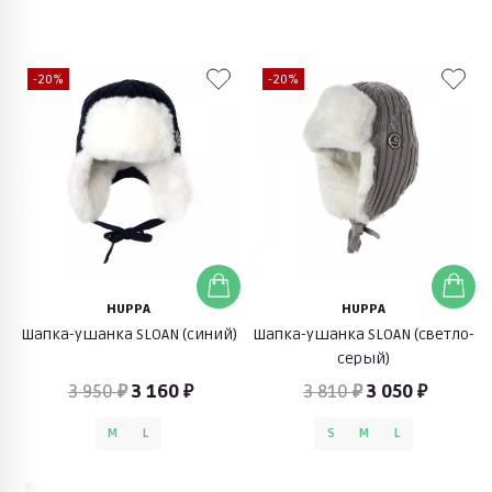
-20%
-20%
HUPPA
HUPPA
Шапка-ушанка SLOAN (синий)
Шапка-ушанка SLOAN (светло-
серый)
3 950 ₽
3 160 ₽
3 810 ₽
3 050 ₽
M
L
S
M
L