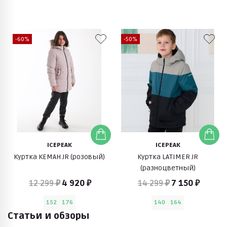
-60%
-50%
ICEPEAK
ICEPEAK
Куртка KEMAH JR (розовый)
Куртка LATIMER JR
(разноцветный)
12 299 ₽
4 920 ₽
14 299 ₽
7 150 ₽
152
176
140
164
Статьи и обзоры