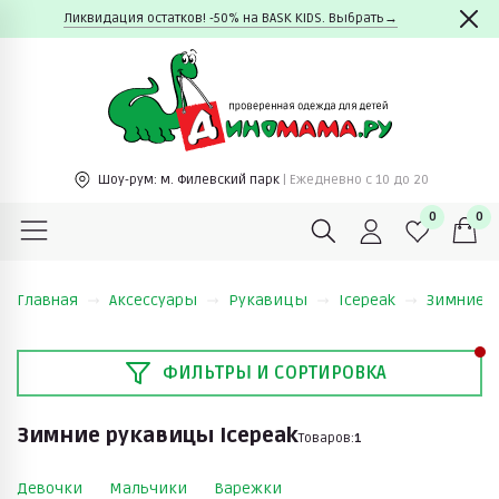
Ликвидация остатков! -50% на BASK KIDS. Выбрать→
Шоу-рум:
м. Филевский парк
| Ежедневно c 10 до 20
0
0
Главная
Аксессуары
Рукавицы
Icepeak
Зимние р
ФИЛЬТРЫ И СОРТИРОВКА
Зимние рукавицы Icepeak
Товаров:
1
Девочки
Мальчики
Варежки