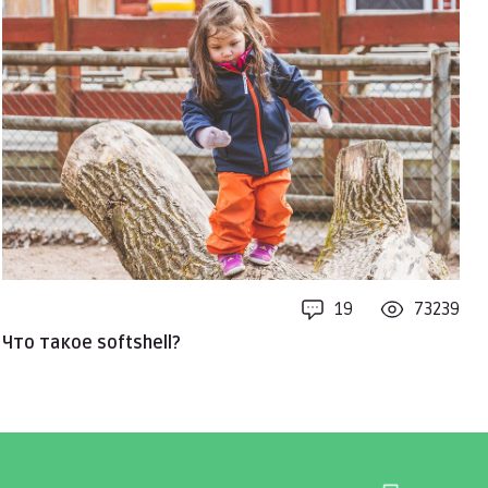
19
73239
Что такое softshell?