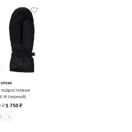
CEPEAK
 подростковые
E JR (черный)
0 ₽
1 750 ₽
S
L