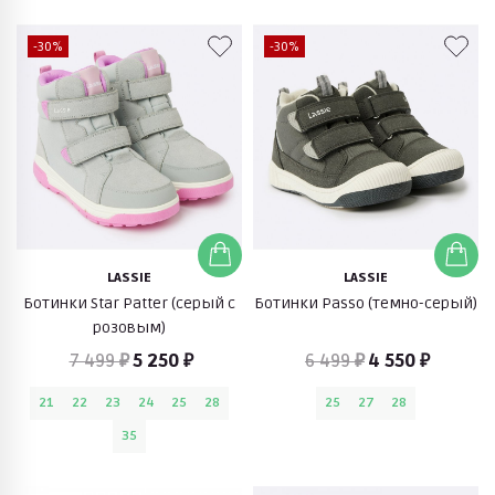
-30%
-30%
LASSIE
LASSIE
Ботинки Star Patter (серый с
Ботинки Passo (темно-серый)
розовым)
7 499 ₽
5 250 ₽
6 499 ₽
4 550 ₽
21
22
23
24
25
28
25
27
28
35