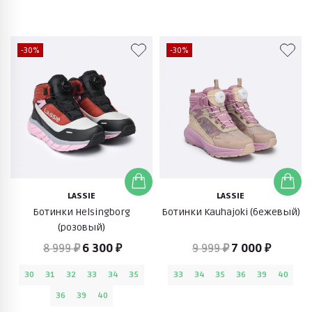
-30%
-30%
LASSIE
LASSIE
Ботинки Helsingborg
Ботинки Kauhajoki (бежевый)
(розовый)
8 999 ₽
6 300 ₽
9 999 ₽
7 000 ₽
30
31
32
33
34
35
33
34
35
36
39
40
36
39
40