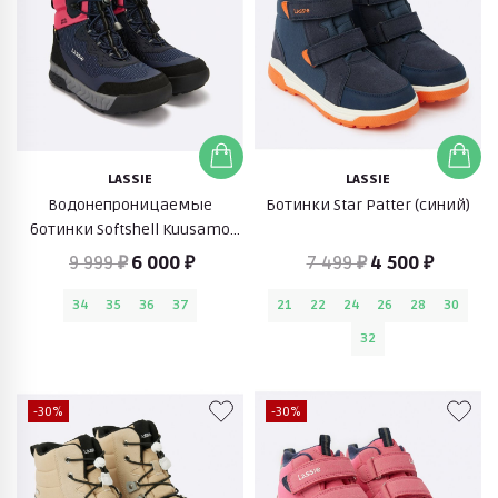
LASSIE
LASSIE
Водонепроницаемые
Ботинки Star Patter (синий)
ботинки Softshell Kuusamo
(синий)
9 999 ₽
6 000 ₽
7 499 ₽
4 500 ₽
34
35
36
37
21
22
24
26
28
30
32
-30%
-30%