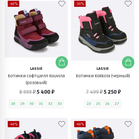
-40%
-30%
LASSIE
LASSIE
Ботинки софтшелл Kouvola
Ботинки Kokkola (черный)
(розовый)
8 999 ₽
5 400 ₽
7 499 ₽
5 250 ₽
28
29
30
31
32
33
23
25
26
27
-40%
-40%