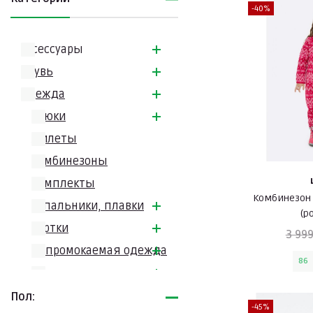
-40%
Аксессуары
Обувь
Одежда
Брюки
Жилеты
Комбинезоны
Комплекты
Комбинезон
Купальники, плавки
(р
Куртки
3 999
Непромокаемая одежда
86
Повседневная одежда
Софтшелл
Пол:
-45%