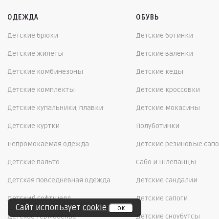
ОДЕЖДА
ОБУВЬ
Детские брюки
Детские ботинки
Детские жилеты
Детские валенки
Детские комбинезоны
Детские кеды
Детские комплекты
Детские кроссовки
Детские купальники, плавки
Детские мокасины
Детские куртки
Полуботинки
Непромокаемая одежда
Детские резиновые сапо
Детские пальто
Сабо и шлепанцы
Детская повседневная одежда
Детские сандалии
Детский софтшелл
Детские сапоги
Сайт использует
cookie
ок
Детское термобелье
Детские сноубутсы