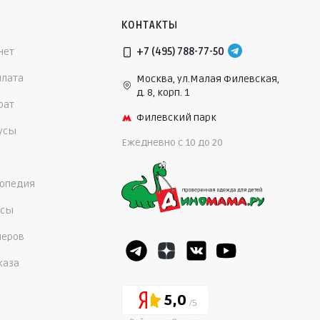
КОНТАКТЫ
нет
+7 (495) 788-77-50
плата
Москва, ул.Малая Филевская,
д. 8, корп. 1
рат
Филевский парк
нусы
Ежедневно c 10 до 20
опедия
осы
меров
каза
5,0