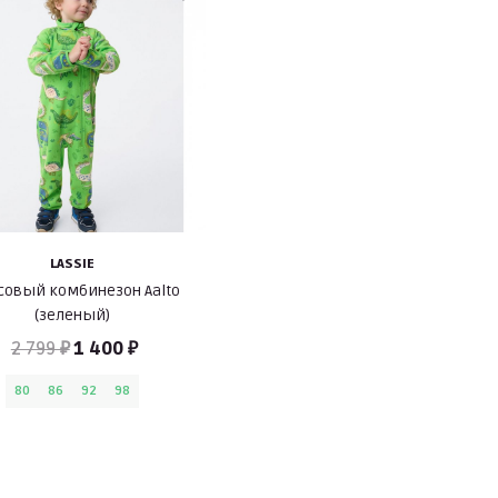
LASSIE
овый комбинезон Aalto
(зеленый)
2 799 ₽
1 400 ₽
80
86
92
98