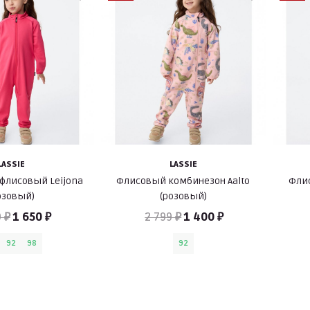
LASSIE
LASSIE
флисовый Leijona
Флисовый комбинезон Aalto
Флис
озовый)
(розовый)
 ₽
1 650 ₽
2 799 ₽
1 400 ₽
92
98
92