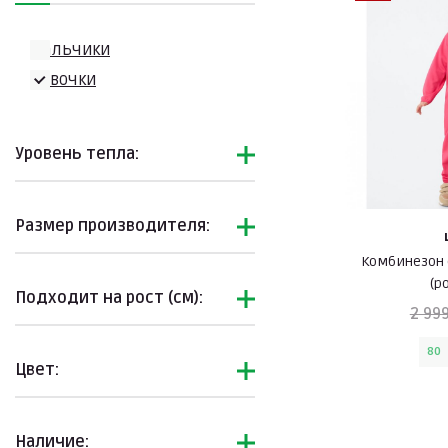
Термобелье
Флис
Мальчики
Брюки флисовые
Девочки
Комбинезоны
флисовые
Уровень тепла:
Комплекты флисовые
Кофты флисовые
Подборки
Размер производителя:
Комбинезон 
(р
Подходит на рост (см):
2 999
80
Цвет:
Наличие: