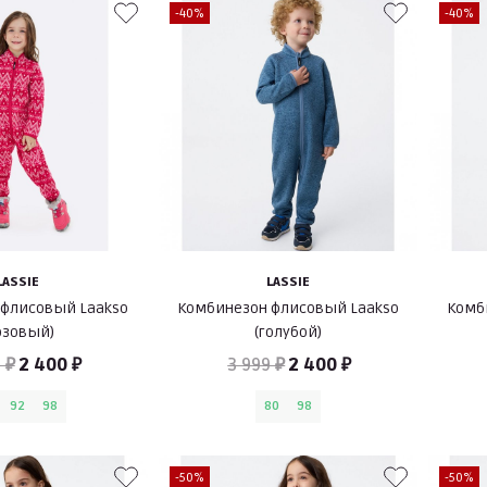
-40%
-40%
LASSIE
LASSIE
 флисовый Laakso
Комбинезон флисовый Laakso
Комб
озовый)
(голубой)
 ₽
2 400 ₽
3 999 ₽
2 400 ₽
92
98
80
98
-50%
-50%