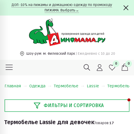
ДОП -10% на пижамы и домашнюю одежду по промокоду
ПИЖАМА. Выбрать→
Шоу-рум:
м. Филевский парк
| Ежедневно c 10 до 20
0
0
Главная
Одежда
Термобелье
Lassie
Термобелье L
ФИЛЬТРЫ И СОРТИРОВКА
Термобелье Lassie для девочек
Товаров:
17