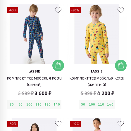
-40%
-30%
LASSIE
LASSIE
Комплект термобелья Kettu
Комплект термобелья Kettu
(синий)
(желтый)
5 999 ₽
3 600 ₽
5 999 ₽
4 200 ₽
80
90
100
110
120
140
90
100
110
140
-40%
-40%