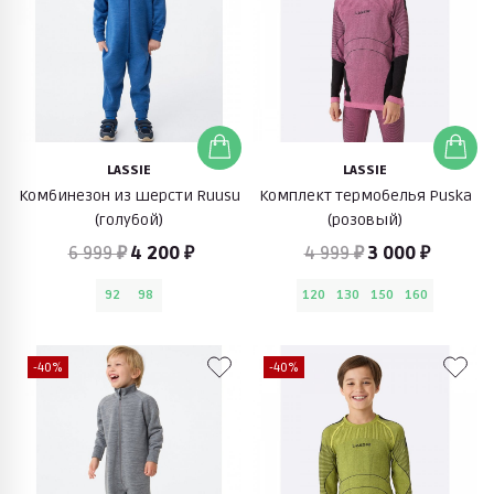
LASSIE
LASSIE
Комбинезон из шерсти Ruusu
Комплект термобелья Puska
(голубой)
(розовый)
6 999 ₽
4 200 ₽
4 999 ₽
3 000 ₽
92
98
120
130
150
160
-40%
-40%