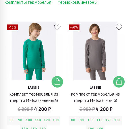
Комплекты термобелья
Термокомбинезоны
-40%
-40%
LASSIE
LASSIE
Комплект термобелья из
Комплект термобелья из
шерсти Metsa (зеленый)
шерсти Metsa (серый)
6 999 ₽
4 200 ₽
6 999 ₽
4 200 ₽
80
90
100
110
120
130
80
90
100
110
120
130
140
150
160
140
150