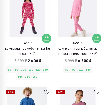
LASSIE
LASSIE
Комплект термобелья Karhu
Комплект термобелья из
(розовый)
шерсти Metsa (розовый)
3 999 ₽
2 400 ₽
6 999 ₽
4 200 ₽
80
90
100
110
120
130
80
90
110
120
140
150
160
-40%
-40%