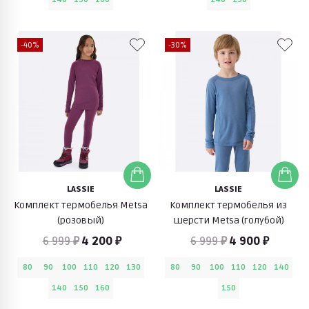
-40%
-30%
LASSIE
LASSIE
Комплект термобелья Metsa
Комплект термобелья из
(розовый)
шерсти Metsa (голубой)
6 999 ₽
4 200 ₽
6 999 ₽
4 900 ₽
80
90
100
110
120
130
80
90
100
110
120
140
140
150
160
150