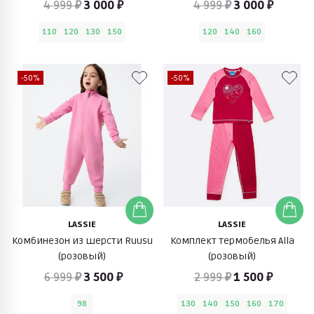
4 999 ₽
3 000 ₽
4 999 ₽
3 000 ₽
110
120
130
150
120
140
160
-50%
-50%
LASSIE
LASSIE
Комбинезон из шерсти Ruusu
Комплект термобелья Alla
(розовый)
(розовый)
6 999 ₽
3 500 ₽
2 999 ₽
1 500 ₽
98
130
140
150
160
170