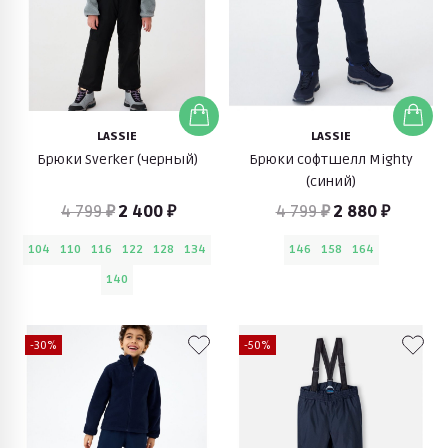
LASSIE
LASSIE
Брюки Sverker (черный)
Брюки софтшелл Mighty
(синий)
4 799 ₽
2 400 ₽
4 799 ₽
2 880 ₽
104
110
116
122
128
134
146
158
164
140
-30%
-50%