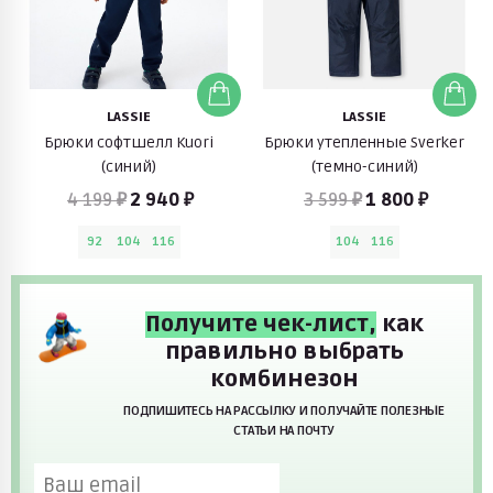
LASSIE
LASSIE
Брюки софтшелл Kuori
Брюки утепленные Sverker
(синий)
(темно-синий)
4 199 ₽
2 940 ₽
3 599 ₽
1 800 ₽
92
104
116
104
116
Получите чек-лист,
как
правильно выбрать
комбинезон
ПОДПИШИТЕСЬ НА РАССЫЛКУ И ПОЛУЧАЙТЕ ПОЛЕЗНЫЕ
СТАТЬИ НА ПОЧТУ