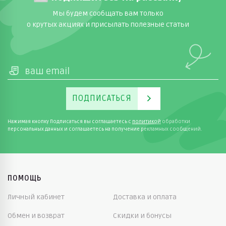
Мы будем сообщать вам только
регулируемая талия или резинка
о крутых акциях и присылать полезные статьи
дополнительные элементы: штрипки, карманы,
молнии
Для малышей подойдут мягкие модели. Для
активных детей — более износостойкие варианты.
ПОДПИСАТЬСЯ
Ассортимент моделей Lassie
В интернет магазине детской одежды
Нажимая кнопку Подписаться вы соглашаетесь с
политикой
обработки
персональных данных и соглашаетесь на получение рекламных сообщений.
представлены разные модели Lassie. Они
отличаются по дизайну и функциональности.
легкие демисезонные брюки
ПОМОЩЬ
утепленные модели для прохладной погоды
Личный кабинет
Доставка и оплата
мембранные изделия для защиты от влаги
Обмен и возврат
Скидки и бонусы
универсальные варианты унисекс