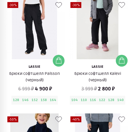
-30%
-30%
LASSIE
LASSIE
Брюки софтшелл Palsson
Брюки софтшелл Kalevi
(черный)
(черный)
6 999 ₽
4 900 ₽
3 999 ₽
2 800 ₽
128
146
152
158
164
104
110
116
122
128
140
-50%
-40%