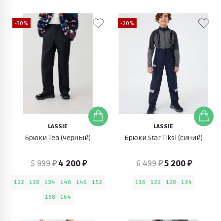
-30%
-20%
LASSIE
LASSIE
Брюки Tea (черный)
Брюки Star Tiksi (синий)
5 999 ₽
4 200 ₽
6 499 ₽
5 200 ₽
122
128
134
140
146
152
116
122
128
134
158
164