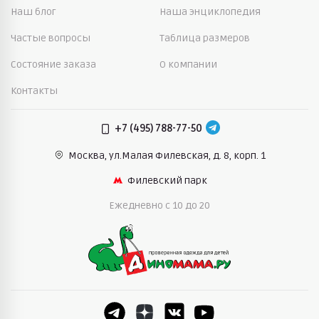
Наш блог
Наша энциклопедия
Каждая модель разработана для комфорта ребенка
Частые вопросы
Таблица размеров
и удобства родителей.
Состояние заказа
О компании
Почему выбирают наш магазин
Контакты
Интернет магазин детской одежды ориентирован
на реальные потребности родителей. Здесь
+7 (495) 788-77-50
помогают быстро подобрать подходящие вещи
для детей.
Москва, ул.Малая Филевская,
д. 8, корп. 1
Филевский парк
консультации дают специалисты с опытом
воспитания детей
Ежедневно c 10 до 20
более 15 лет работы с детской одеждой
ассортимент проверенных мировых брендов
удобный подбор по росту, возрасту и сезону
возможность примерки или доставки по России