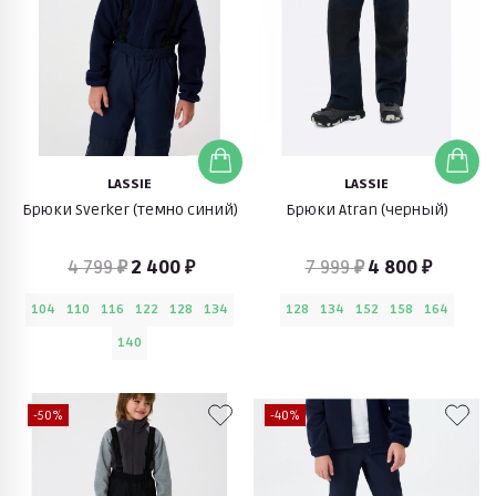
LASSIE
LASSIE
Брюки Sverker (темно синий)
Брюки Atran (черный)
4 799 ₽
2 400 ₽
7 999 ₽
4 800 ₽
104
110
116
122
128
134
128
134
152
158
164
140
-50%
-40%