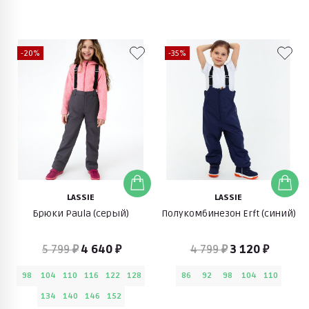
-20%
-35%
LASSIE
LASSIE
Брюки Paula (серый)
Полукомбинезон Erft (синий)
5 799 ₽
4 640 ₽
4 799 ₽
3 120 ₽
98
104
110
116
122
128
86
92
98
104
110
134
140
146
152