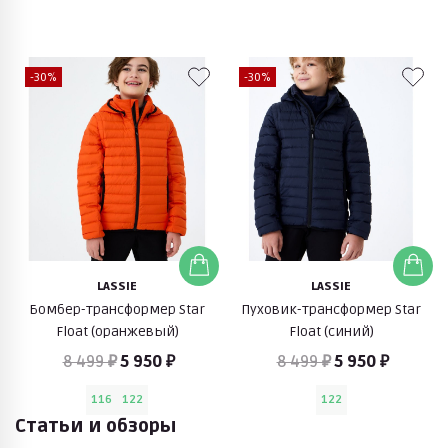
-30%
-30%
LASSIE
LASSIE
Бомбер-трансформер Star
Пуховик-трансформер Star
Float (оранжевый)
Float (синий)
8 499 ₽
5 950 ₽
8 499 ₽
5 950 ₽
116
122
122
Статьи и обзоры