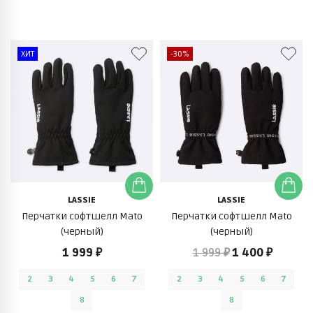
ХИТ
-30%
LASSIE
LASSIE
Перчатки софтшелл Mato
Перчатки софтшелл Mato
(черный)
(черный)
1 999 ₽
1 999 ₽
1 400 ₽
2
3
4
5
6
7
2
3
4
5
6
7
8
8