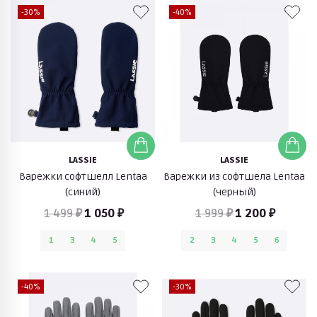
-30%
-40%
LASSIE
LASSIE
Варежки софтшелл Lentaa
Варежки из софтшела Lentaa
(синий)
(черный)
1 499 ₽
1 050 ₽
1 999 ₽
1 200 ₽
1
3
4
5
2
3
4
5
6
-40%
-30%