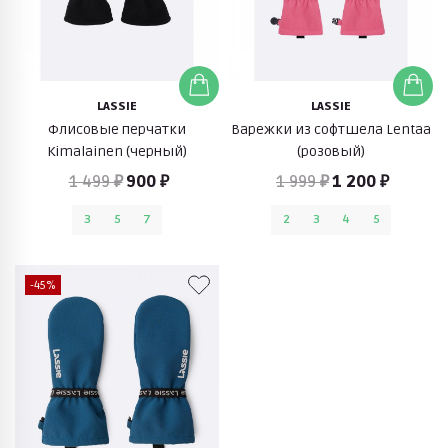
LASSIE
LASSIE
Флисовые перчатки
Варежки из софтшела Lentaa
Kimalainen (черный)
(розовый)
1 499 ₽
900 ₽
1 999 ₽
1 200 ₽
3
5
7
2
3
4
5
-45%