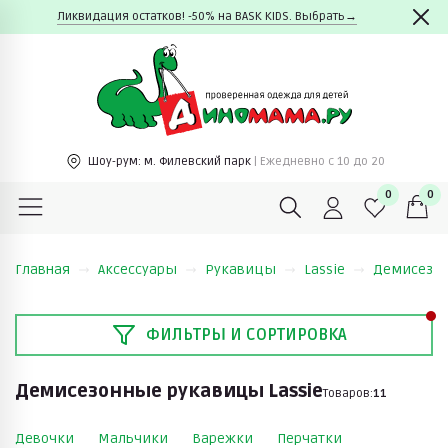
Ликвидация остатков! -50% на BASK KIDS. Выбрать→
Шоу-рум:
м. Филевский парк
| Ежедневно c 10 до 20
0
0
Главная
Аксессуары
Рукавицы
Lassie
Демисезон
ФИЛЬТРЫ И СОРТИРОВКА
Демисезонные рукавицы Lassie
Товаров:
11
Девочки
Мальчики
Варежки
Перчатки