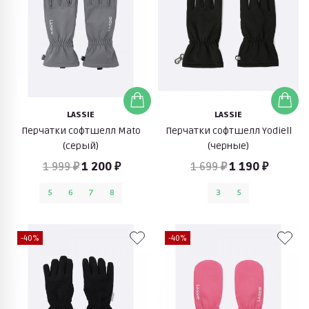
LASSIE
LASSIE
Перчатки софтшелл Mato
Перчатки софтшелл Yodiell
(серый)
(черные)
1 999 ₽
1 200 ₽
1 699 ₽
1 190 ₽
5
6
7
8
3
5
-40%
-40%