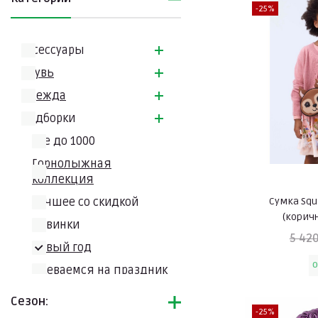
-25%
Аксессуары
Обувь
Одежда
Подборки
Всe до 1000
Горнолыжная
коллекция
Сумка Squi
Лучшее со скидкой
(корич
Новинки
5 420
Новый год
O
Одеваемся на праздник
Пляжная коллекция
Сезон:
-25%
Подарки