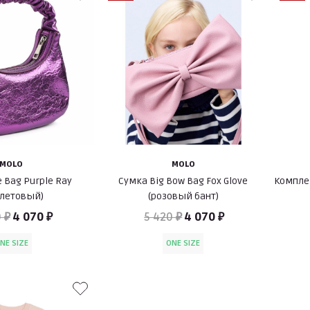
MOLO
MOLO
 Bag Purple Ray
Сумка Big Bow Bag Fox Glove
Комплек
олетовый)
(розовый бант)
 ₽
4 070 ₽
5 420 ₽
4 070 ₽
NE SIZE
ONE SIZE