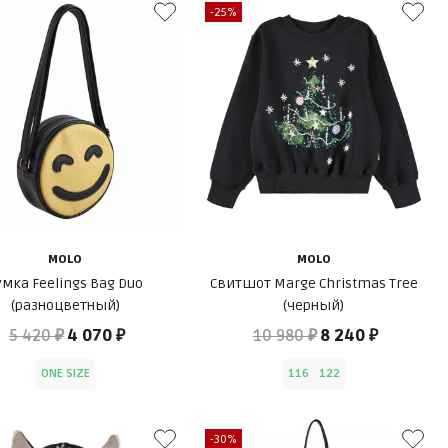
-25%
MOLO
MOLO
умка Feelings Bag Duo
Свитшот Marge Christmas Tree
(разноцветный)
(черный)
5 420 ₽
4 070 ₽
10 980 ₽
8 240 ₽
ONE SIZE
116
122
-30%