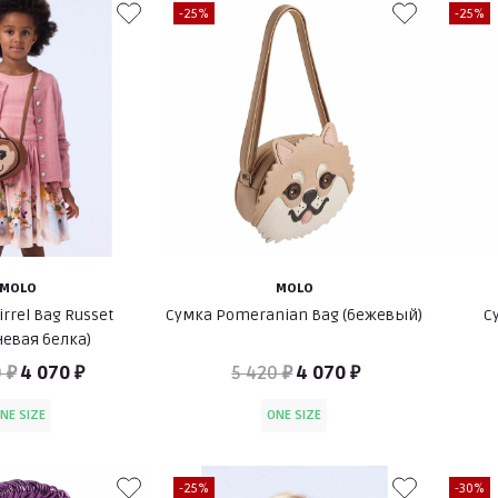
-25%
-25%
MOLO
MOLO
rrel Bag Russet
Сумка Pomeranian Bag (бежевый)
С
невая белка)
 ₽
4 070 ₽
5 420 ₽
4 070 ₽
NE SIZE
ONE SIZE
-25%
-30%