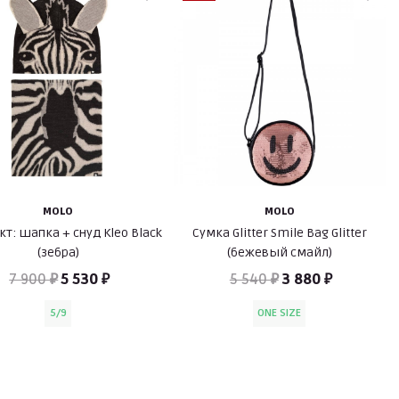
MOLO
MOLO
т: шапка + снуд Kleo Black
Сумка Glitter Smile Bag Glitter
(зебра)
(бежевый смайл)
7 900 ₽
5 530 ₽
5 540 ₽
3 880 ₽
5/9
ONE SIZE