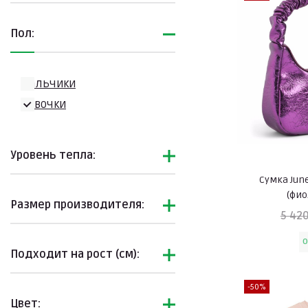
Последний размер
Пол:
С эффектом WOW
Спортивный стиль
Мальчики
Уценка
Девочки
Хиты продаж
Уровень тепла:
Сумка June
(фи
Размер производителя:
5 420
O
Подходит на рост (см):
-50%
Цвет: