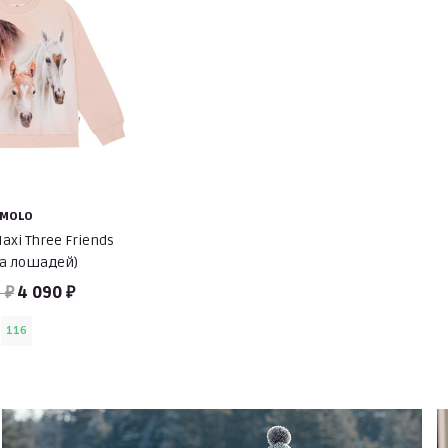
MOLO
axi Three Friends
ка лошадей)
 ₽
4 090 ₽
116