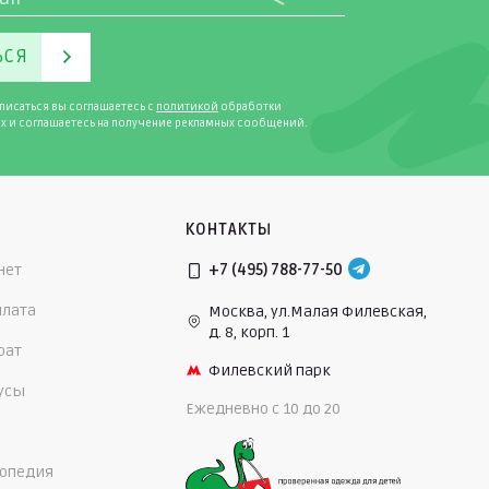
ЬСЯ
писаться вы соглашаетесь с
политикой
обработки
х и соглашаетесь на получение рекламных сообщений.
КОНТАКТЫ
нет
+7 (495) 788-77-50
плата
Москва, ул.Малая Филевская,
д. 8, корп. 1
рат
Филевский парк
нусы
Ежедневно c 10 до 20
опедия