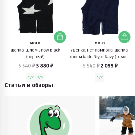
MOLO
MOLO
Шапка-шлем Snow Black
Уценка, нет помпона. Шапка-
(черный)
шлем Kado Night Navy (темно-
синий)
5 540 ₽
3 880 ₽
5 540 ₽
2 099 ₽
1/2
3/5
1/2
Статьи и обзоры