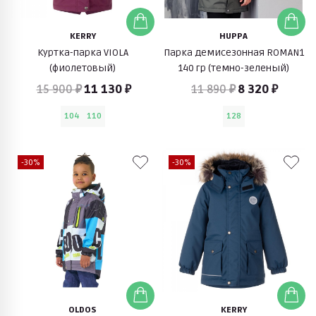
KERRY
HUPPA
Куртка-парка VIOLA
Парка демисезонная ROMAN1
(фиолетовый)
140 гр (темно-зеленый)
15 900 ₽
11 130 ₽
11 890 ₽
8 320 ₽
104
110
128
-30%
-30%
OLDOS
KERRY