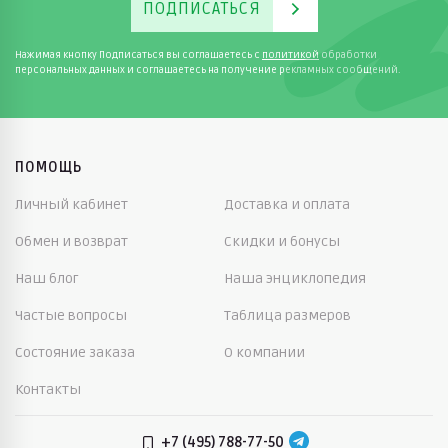
ПОДПИСАТЬСЯ
магазине Диномама.ру
Почему родители доверяют Диномама.ру?
Нажимая кнопку Подписаться вы соглашаетесь с
политикой
обработки
персональных данных и соглашаетесь на получение рекламных сообщений.
Большой каталог одежды, обуви и аксессуаров
от проверенных брендов.
ПОМОЩЬ
Доставка по всей России.
Личный кабинет
Доставка и оплата
Гарантия качества от производителя на
каждый товар.
Обмен и возврат
Скидки и бонусы
Удобный интернет-магазин с подробными
Наш блог
Наша энциклопедия
описаниями.
Частые вопросы
Таблица размеров
Привлекательные цены.
Состояние заказа
О компании
Контакты
Диномама.ру предлагает детские куртки-парки для
любого сезона. Ассортимент включает как зимние
модели с мехом, так и легкие демисезонные
+7 (495) 788-77-50