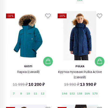
164
-15%
-30%
GUSTI
PULKA
Парка (синий)
Куртка пуховая Pulka Active
(синий)
11 999 ₽
10 200 ₽
19 990 ₽
13 990 ₽
7
8
10
11
12
146
152
158
164
170