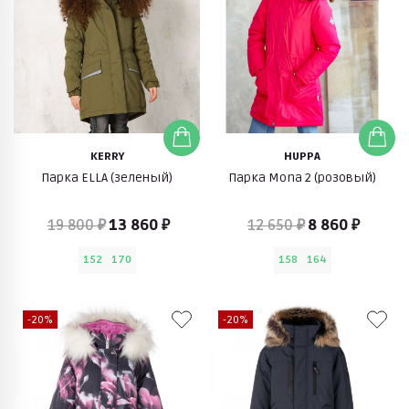
KERRY
HUPPA
Парка ELLA (зеленый)
Парка Mona 2 (розовый)
19 800 ₽
13 860 ₽
12 650 ₽
8 860 ₽
152
170
158
164
-20%
-20%