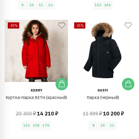
8
10
11
14
152
164
-30%
-15%
KERRY
GUSTI
Куртка-парка BETH (красный)
Парка (черный)
20 300 ₽
14 210 ₽
11 999 ₽
10 200 ₽
152
158
170
8
10
11