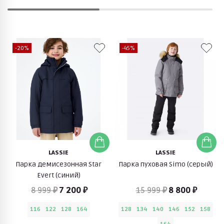
-20%
-45%
LASSIE
LASSIE
Парка демисезонная Star
Парка пуховая Simo (серый)
Evert (синий)
8 999 ₽
7 200 ₽
15 999 ₽
8 800 ₽
116
122
128
164
128
134
140
146
152
158