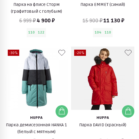
Парка на флисе Сторм
Парка EMMET (синий)
(графитовый с голубым)
6 999 ₽
4 900 ₽
15 900 ₽
11 130 ₽
110
122
104
110
-30%
-20%
HUPPA
HUPPA
Парка демисезонная HANKA 1
Парка DAVID (красный)
(белый с мятным)