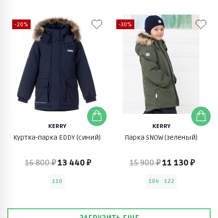
-20%
-30%
KERRY
KERRY
Куртка-парка EDDY (синий)
Парка SNOW (зеленый)
16 800 ₽
13 440 ₽
15 900 ₽
11 130 ₽
110
104
122