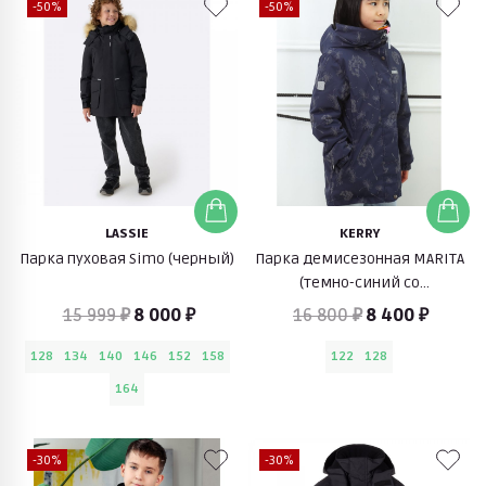
-50%
-50%
LASSIE
KERRY
Парка пуховая Simo (черный)
Парка демисезонная MARITA
(темно-синий со
светоотражающим принтом)
15 999 ₽
8 000 ₽
16 800 ₽
8 400 ₽
128
134
140
146
152
158
122
128
164
-30%
-30%