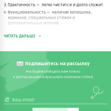
Практичность — легко чистится и долго служит.
Функциональность — наличие капюшона,
карманов, специальных утяжек и
дополнительных молний.
ЧИТАТЬ ДАЛЬШЕ
Парки защищают здоровье ребенка благодаря
удлиненному крою, который укрывает не только
торс, но и бедра от непогоды. Современные модели
оснащены множеством полезных деталей:
Подпишитесь на рассылку
регулируемыми капюшонами, манжетами на
резинке, светоотражающими элементами. Важно
Мы будем сообщать вам только
выбирать парку с учетом сезона: для зимы
о крутых акциях и присылать полезные статьи
подойдут модели с усиленным утеплителем, а для
межсезонья – более легкие варианты.
Куртки парки для детей в интернет-