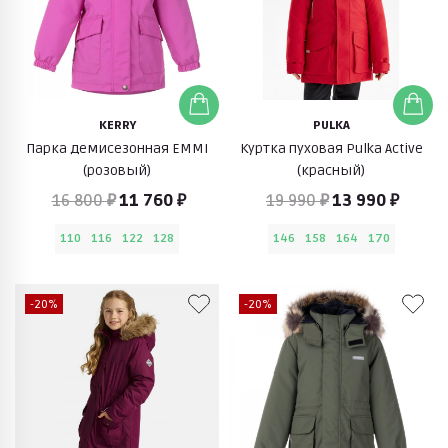
KERRY
PULKA
Парка демисезонная EMMI
Куртка пуховая Pulka Active
(розовый)
(красный)
16 800 ₽
11 760 ₽
19 990 ₽
13 990 ₽
110
116
122
128
146
158
164
170
-20%
-20%