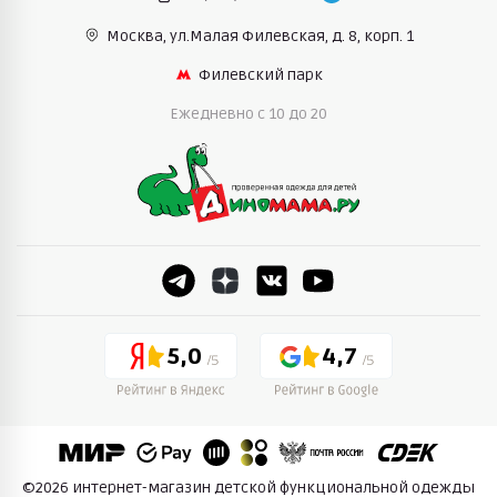
варианты. Каждая куртка в каталоге имеет
Москва, ул.Малая Филевская,
д. 8, корп. 1
качественный утеплитель, обеспечивающий
комфорт и тепло.
Филевский парк
Ежедневно c 10 до 20
5,0
4,7
Получите
скидку -5%
на
ПОДПИСАТЬСЯ
первую покупку
©2026 интернет-магазин детской функциональной одежды
Скидка действует на товары по полной цене и не