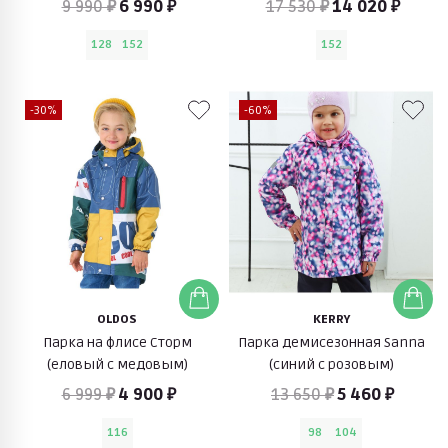
9 990 ₽
6 990 ₽
17 530 ₽
14 020 ₽
128
152
152
-30%
-60%
OLDOS
KERRY
Парка на флисе Сторм
Парка демисезонная Sanna
(еловый с медовым)
(синий с розовым)
6 999 ₽
4 900 ₽
13 650 ₽
5 460 ₽
116
98
104