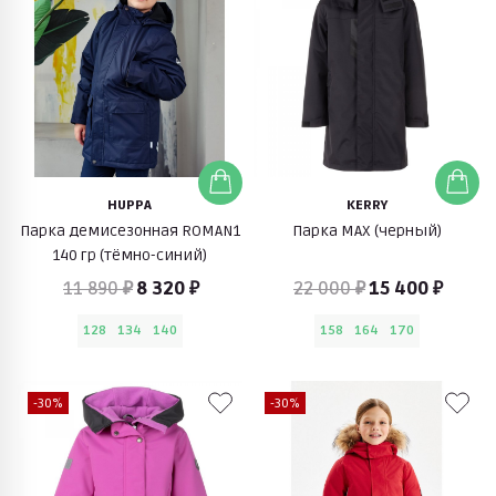
HUPPA
KERRY
Парка демисезонная ROMAN1
Парка MAX (черный)
140 гр (тёмно-синий)
11 890 ₽
8 320 ₽
22 000 ₽
15 400 ₽
128
134
140
158
164
170
-30%
-30%