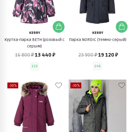
KERRY
KERRY
Куртка-парка BETH (розовый с
Парка NORDIC (темно-серый)
серым)
16 800 ₽
13 440 ₽
23 900 ₽
19 120 ₽
122
146
-30%
-30%