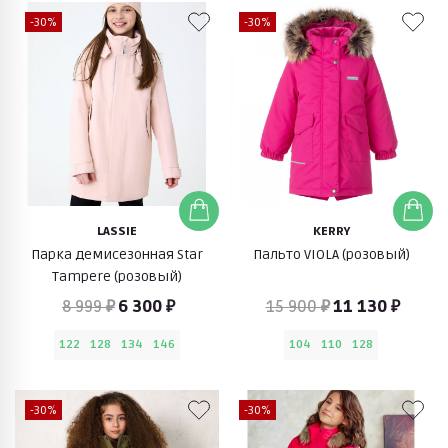
-30%
-30%
LASSIE
KERRY
Парка демисезонная Star
Пальто VIOLA (розовый)
Tampere (розовый)
8 999 ₽
6 300 ₽
15 900 ₽
11 130 ₽
122
128
134
146
104
110
128
-30%
-30%