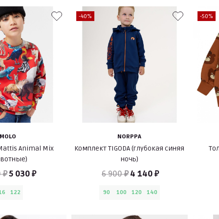
-40%
-50%
MOLO
NORPPA
attis Animal Mix
Комплект TIGODA (глубокая синяя
То
ивотные)
ночь)
 ₽
5 030 ₽
6 900 ₽
4 140 ₽
16
122
90
100
120
140