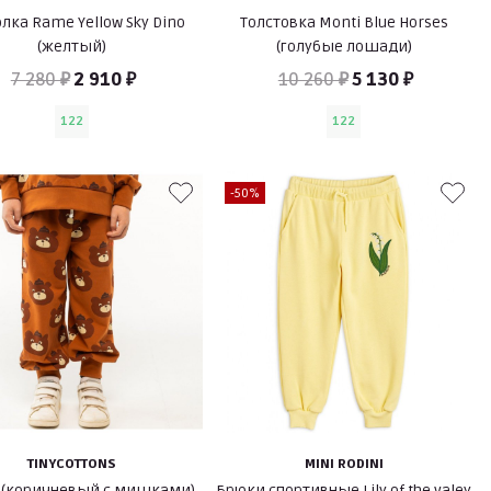
лка Rame Yellow Sky Dino
Толстовка Monti Blue Horses
(желтый)
(голубые лошади)
7 280 ₽
2 910 ₽
10 260 ₽
5 130 ₽
122
122
-50%
TINYCOTTONS
MINI RODINI
 (коричневый с мишками)
Брюки спортивные Lily of the valey