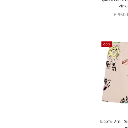
Pink
6 960 
-50%
Шорты Amil Di
п