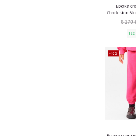
Брюки сп
Charleston Bl
8 170 
122
-40%
Брюки спорти