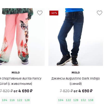
-40%
MOLO
MOLO
 спортивные Aurita Fancy
Джинсы Augustino Dark indigo
Giraf (с животными)
(синий)
7 820 ₽
4 690 ₽
7 820 ₽
4 690 ₽
от
от
104
116
122
128
104
122
128
152
158