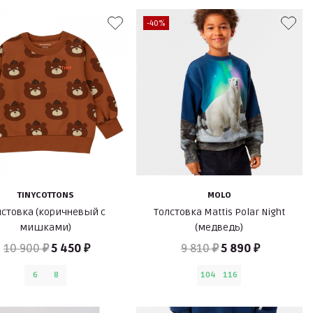
-40%
TINYCOTTONS
MOLO
лстовка (коричневый с
Толстовка Mattis Polar Night
мишками)
(медведь)
10 900 ₽
5 450 ₽
9 810 ₽
5 890 ₽
6
8
104
116