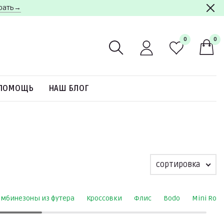
брать→
0
0
ПОМОЩЬ
НАШ БЛОГ
сортировка
омбинезоны из футера
Кроссовки
Флис
Bodo
Mini Rodi