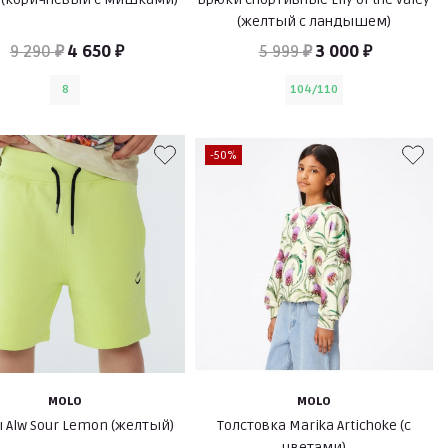
(желтый с ландышем)
9 290 ₽
4 650 ₽
5 999 ₽
3 000 ₽
8
104/110
-50%
MOLO
MOLO
 Alw Sour Lemon (желтый)
Толстовка Marika Artichoke (с
цветами)