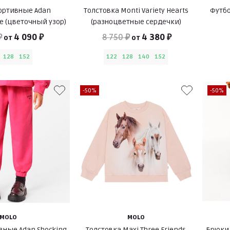
ортивные Adan
Толстовка Monti Variety Hearts
Футбо
ue (цветочный узор)
(разноцветные сердечки)
₽
4 090 ₽
8 750 ₽
4 380 ₽
от
от
128
152
122
128
140
152
-50%
-50%
MOLO
MOLO
вные Adan Shocking
Толстовка Maxi Three Friends
Брюки