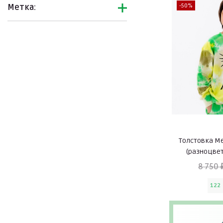
-50%
Метка:
Уценка
Хиты продаж
Толстовка M
(разноцве
8 750 
122