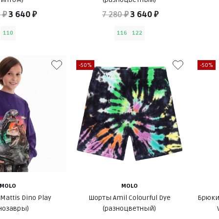
 ₽
3 640 ₽
7 280 ₽
3 640 ₽
110
116
122
-50%
-50%
MOLO
MOLO
Mattis Dino Play
Шорты Amil Colourful Dye
Брюки
нозавры)
(разноцветный)