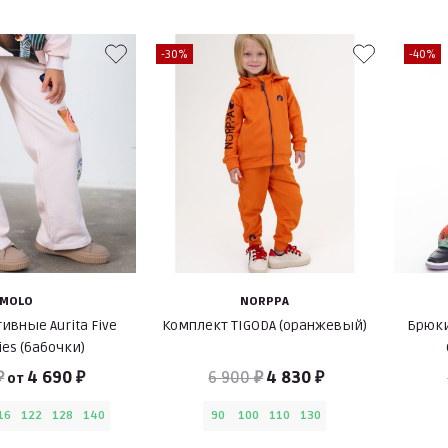
-30%
-40%
MOLO
NORPPA
ивные Aurita Five
Комплект TIGODA (оранжевый)
Брюки
ies (бабочки)
₽
4 690 ₽
6 900 ₽
4 830 ₽
от
16
122
128
140
90
100
110
130