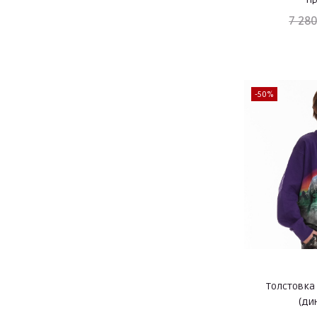
7 280
-50%
Толстовка 
(ди