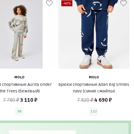
-40%
MOLO
MOLO
 спортивные Aurita Under
Брюки спортивные Adan Big Smiles
the Trees (бежевый)
navy (синие смайлы)
7 780 ₽
3 110 ₽
7 820 ₽
4 690 ₽
98
122