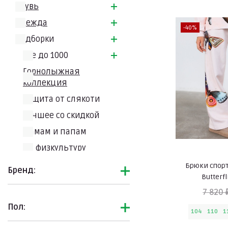
Обувь
Одежда
-40%
Подборки
Всe до 1000
Горнолыжная
коллекция
Защита от слякоти
Лучшее со скидкой
Мамам и папам
На физкультуру
Новинки
Брюки спорт
Бренд:
Butterfl
Новый год
7 820 
Обувь для взрослых
Пол:
104
110
1
Обувь на липучках