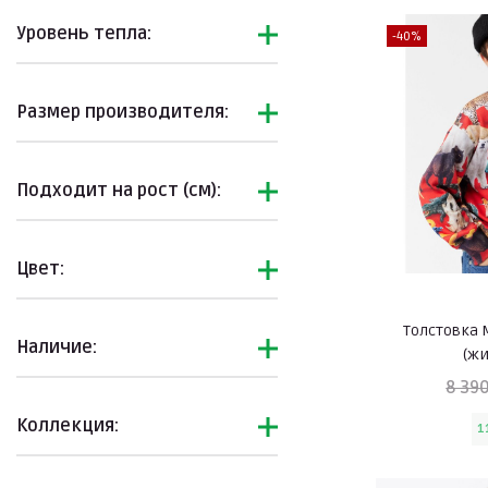
Одеваемся на праздник
Уровень тепла:
Одежда для взрослых
-40%
Пляжная коллекция
Подарки
Размер производителя:
Последний размер
С эффектом WOW
Подходит на рост (см):
Снова в школу
Спортивный стиль
Цвет:
Спортивные костюмы
Толстовки
Толстовка M
Наличие:
Футболки
(ж
Комбинезоны из
8 390
футера
Коллекция:
1
Кроссовки
Флис