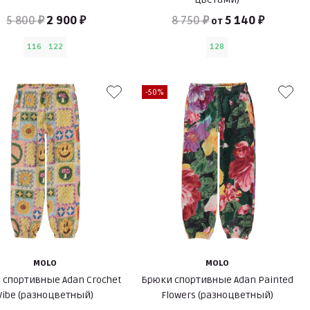
5 800 ₽
2 900 ₽
8 750 ₽
5 140 ₽
от
116
122
128
-50%
MOLO
MOLO
 спортивные Adan Crochet
Брюки спортивные Adan Painted
Vibe (разноцветный)
Flowers (разноцветный)