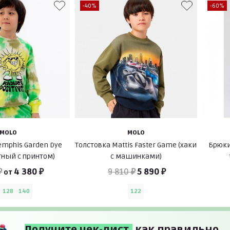
-40%
-60%
MOLO
MOLO
emphis Garden Dye
Толстовка Mattis Faster Game (хаки
Брюки
тный с принтом)
с машинками)
₽
4 380 ₽
9 810 ₽
5 890 ₽
от
128
140
122
Получите чек-лист,
как правильно