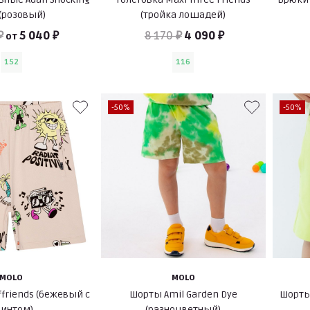
 (розовый)
(тройка лошадей)
₽
5 040 ₽
8 170 ₽
4 090 ₽
от
152
116
-50%
-50%
MOLO
MOLO
ffriends (бежевый с
Шорты Amil Garden Dye
Шорты
ринтом)
(разноцветный)