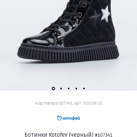
код товара 107341, арт. 552318-31
Ботинки Kotofey (черный)
#107341