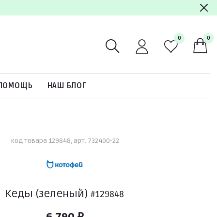
0
0
ПОМОЩЬ
НАШ БЛОГ
код товара 129848, арт. 732400-22
Кеды (зеленый)
#129848
6 790 ₽