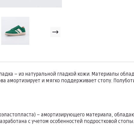
кладка – из натуральной гладкой кожи. Материалы обл
нова амортизирует и мягко поддерживает стопу. Полубо
моэластопласта) – амортизирующего материала, облад
азработана с учетом особенностей подростковой стопы