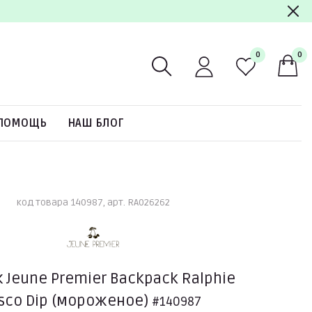
0
0
ПОМОЩЬ
НАШ БЛОГ
код товара 140987, арт. RA026262
 Jeune Premier Backpack Ralphie
isco Dip (мороженое)
#140987